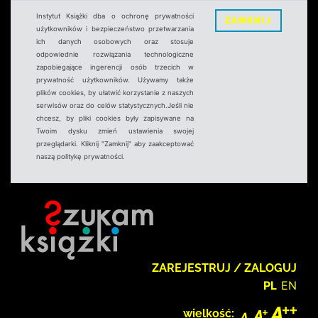
Instytut Książki dba o ochronę prywatności
ZAMKNIJ
użytkowników i bezpieczeństwo przetwarzania
ich danych osobowych oraz stosuje
odpowiednie rozwiązania technologiczne
zapobiegające ingerencji osób trzecich w
prywatność użytkowników. Używamy także
plików cookies, by ułatwić korzystanie z naszych
serwisów oraz do celów statystycznych.Jeśli nie
chcesz, by pliki cookies były zapisywane na
Twoim dysku zmień ustawienia swojej
przeglądarki. Kliknij "Zamknij" aby zaakceptować
naszą politykę prywatności.
ZAREJESTRUJ / ZALOGUJ
PL
EN
wielkość: