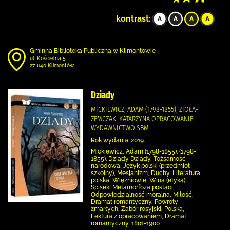
kontrast:
Gminna Biblioteka Publiczna w Klimontowie
ul. Kościelna 5
27-640 Klimontów
Dziady
MICKIEWICZ, ADAM (1798-1855), ZIOŁA-
ZEMCZAK, KATARZYNA OPRACOWANIE,
WYDAWNICTWO SBM
Rok wydania: 2019.
Mickiewicz, Adam (1798-1855). (1798-
1855). Dziady Dziady, Tożsamość
narodowa, Język polski (przedmiot
szkolny), Mesjanizm, Duchy, Literatura
polska, Więźniowie, Wina (etyka),
Spisek, Metamorfoza postaci,
Odpowiedzialność moralna, Miłość,
Dramat romantyczny, Powroty
zmarłych, Zabór rosyjski, Polska,
Lektura z opracowaniem, Dramat
romantyczny, 1801-1900