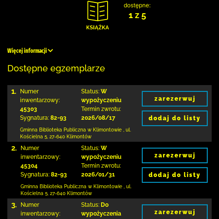
dostępne:
1 z 5
Więcej informacji
Dostępne egzemplarze
1.
Numer
Status:
W
zarezerwuj
inwentarzowy:
wypożyczeniu
45303
Termin zwrotu:
Sygnatura:
82-93
2026/08/17
dodaj do listy
Gminna Biblioteka Publiczna w Klimontowie
,
ul.
Kościelna 5
,
27-640 Klimontów
2.
Numer
Status:
W
zarezerwuj
inwentarzowy:
wypożyczeniu
45304
Termin zwrotu:
Sygnatura:
82-93
2026/01/31
dodaj do listy
Gminna Biblioteka Publiczna w Klimontowie
,
ul.
Kościelna 5
,
27-640 Klimontów
3.
Numer
Status:
Do
zarezerwuj
inwentarzowy:
wypożyczenia