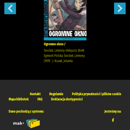
Ogromne okno /
Snicket, Lemony Helquist, Brett
Egmont Polska Snicket, Lemony
(1970- ). Kozak, Jolanta
Kontakt
Regulamin
Polityka prywatności i plików cookie
Mapa bibliotek
FAQ
Deklaracja dostępności
Dane pochodzą z systemu:
Jesteśmy na: