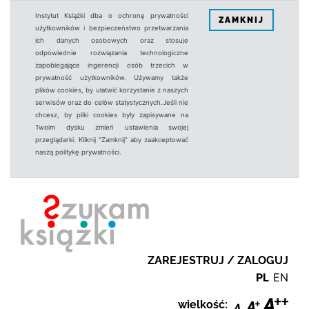
Instytut Książki dba o ochronę prywatności
ZAMKNIJ
użytkowników i bezpieczeństwo przetwarzania
ich danych osobowych oraz stosuje
odpowiednie rozwiązania technologiczne
zapobiegające ingerencji osób trzecich w
prywatność użytkowników. Używamy także
plików cookies, by ułatwić korzystanie z naszych
serwisów oraz do celów statystycznych.Jeśli nie
chcesz, by pliki cookies były zapisywane na
Twoim dysku zmień ustawienia swojej
przeglądarki. Kliknij "Zamknij" aby zaakceptować
naszą politykę prywatności.
ZAREJESTRUJ / ZALOGUJ
PL
EN
wielkość: