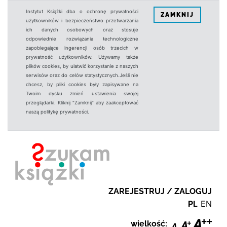
Instytut Książki dba o ochronę prywatności
ZAMKNIJ
użytkowników i bezpieczeństwo przetwarzania
ich danych osobowych oraz stosuje
odpowiednie rozwiązania technologiczne
zapobiegające ingerencji osób trzecich w
prywatność użytkowników. Używamy także
plików cookies, by ułatwić korzystanie z naszych
serwisów oraz do celów statystycznych.Jeśli nie
chcesz, by pliki cookies były zapisywane na
Twoim dysku zmień ustawienia swojej
przeglądarki. Kliknij "Zamknij" aby zaakceptować
naszą politykę prywatności.
ZAREJESTRUJ / ZALOGUJ
PL
EN
wielkość: