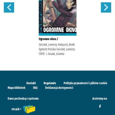
Ogromne okno /
Snicket, Lemony Helquist, Brett
Egmont Polska Snicket, Lemony
(1970- ). Kozak, Jolanta
Kontakt
Regulamin
Polityka prywatności i plików cookie
Mapa bibliotek
FAQ
Deklaracja dostępności
Dane pochodzą z systemu:
Jesteśmy na: