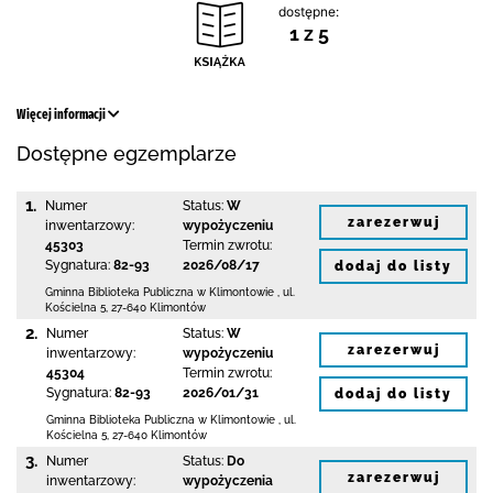
dostępne:
1 z 5
Więcej informacji
Dostępne egzemplarze
1.
Numer
Status:
W
zarezerwuj
inwentarzowy:
wypożyczeniu
45303
Termin zwrotu:
Sygnatura:
82-93
2026/08/17
dodaj do listy
Gminna Biblioteka Publiczna w Klimontowie
,
ul.
Kościelna 5
,
27-640 Klimontów
2.
Numer
Status:
W
zarezerwuj
inwentarzowy:
wypożyczeniu
45304
Termin zwrotu:
Sygnatura:
82-93
2026/01/31
dodaj do listy
Gminna Biblioteka Publiczna w Klimontowie
,
ul.
Kościelna 5
,
27-640 Klimontów
3.
Numer
Status:
Do
zarezerwuj
inwentarzowy:
wypożyczenia