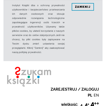
Instytut Książki dba o ochronę prywatności
ZAMKNIJ
użytkowników i bezpieczeństwo przetwarzania
ich danych osobowych oraz stosuje
odpowiednie rozwiązania technologiczne
zapobiegające ingerencji osób trzecich w
prywatność użytkowników. Używamy także
plików cookies, by ułatwić korzystanie z naszych
serwisów oraz do celów statystycznych.Jeśli nie
chcesz, by pliki cookies były zapisywane na
Twoim dysku zmień ustawienia swojej
przeglądarki. Kliknij "Zamknij" aby zaakceptować
naszą politykę prywatności.
ZAREJESTRUJ / ZALOGUJ
PL
EN
wielkość: