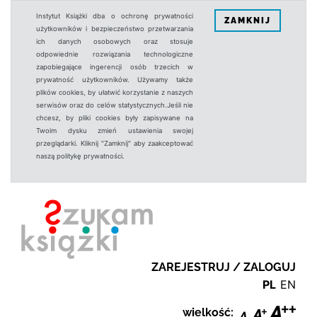
Instytut Książki dba o ochronę prywatności
ZAMKNIJ
użytkowników i bezpieczeństwo przetwarzania
ich danych osobowych oraz stosuje
odpowiednie rozwiązania technologiczne
zapobiegające ingerencji osób trzecich w
prywatność użytkowników. Używamy także
plików cookies, by ułatwić korzystanie z naszych
serwisów oraz do celów statystycznych.Jeśli nie
chcesz, by pliki cookies były zapisywane na
Twoim dysku zmień ustawienia swojej
przeglądarki. Kliknij "Zamknij" aby zaakceptować
naszą politykę prywatności.
ZAREJESTRUJ / ZALOGUJ
PL
EN
wielkość: