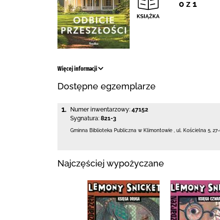
0 z 1
Więcej informacji
Dostępne egzemplarze
1.
Numer inwentarzowy:
47152
Sygnatura:
821-3
Gminna Biblioteka Publiczna w Klimontowie
,
ul. Kościelna 5
,
27
Najczęściej wypożyczane