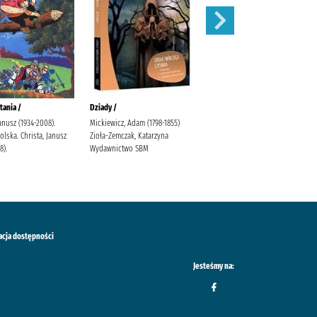
tania /
Dziady /
Karolcia /
Janusz (1934-2008).
Mickiewicz, Adam (1798-1855)
Krüger, Maria Bielińska, Halina
lska. Christa, Janusz
Zioła-Zemczak, Katarzyna
(1909-1989).
8).
Wydawnictwo SBM
acja dostępności
Jesteśmy na: