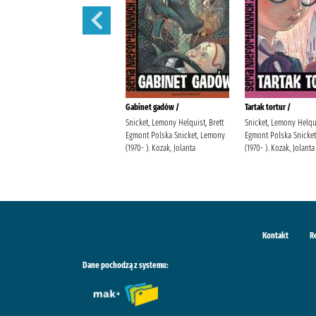
Sen nocy letniej /
Gabinet gadów /
Tartak tortur /
Snicket, Lemony Helquist, Brett
Snicket, Lemony Helqui
Egmont Polska Snicket, Lemony
Egmont Polska Snicke
(1970- ). Kozak, Jolanta
(1970- ). Kozak, Jolanta
Kontakt
R
Dane pochodzą z systemu: