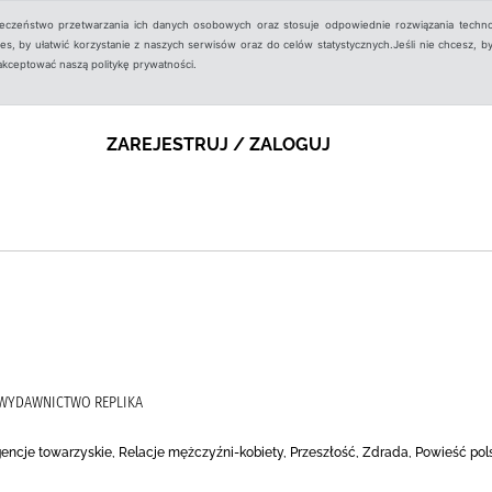
ieczeństwo przetwarzania ich danych osobowych oraz stosuje odpowiednie rozwiązania techno
, by ułatwić korzystanie z naszych serwisów oraz do celów statystycznych.Jeśli nie chcesz, by
aakceptować naszą politykę prywatności.
ZAREJESTRUJ / ZALOGUJ
, WYDAWNICTWO REPLIKA
encje towarzyskie, Relacje mężczyźni-kobiety, Przeszłość, Zdrada, Powieść pol