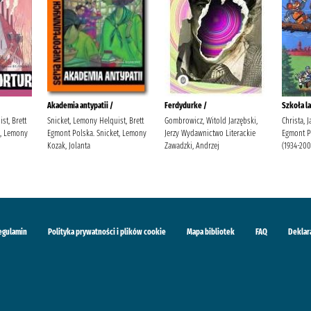
Akademia antypatii /
Ferdydurke /
Szkoła la
st, Brett
Snicket, Lemony Helquist, Brett
Gombrowicz, Witold Jarzębski,
Christa, 
t, Lemony
Egmont Polska. Snicket, Lemony
Jerzy Wydawnictwo Literackie
Egmont Po
Kozak, Jolanta
Zawadzki, Andrzej
(1934-200
egulamin
Polityka prywatności i plików cookie
Mapa bibliotek
FAQ
Deklar