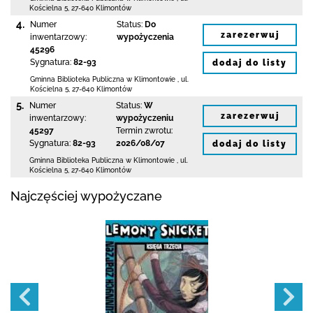
Kościelna 5
,
27-640 Klimontów
4.
Numer
Status:
Do
zarezerwuj
inwentarzowy:
wypożyczenia
45296
Sygnatura:
82-93
dodaj do listy
Gminna Biblioteka Publiczna w Klimontowie
,
ul.
Kościelna 5
,
27-640 Klimontów
5.
Numer
Status:
W
zarezerwuj
inwentarzowy:
wypożyczeniu
45297
Termin zwrotu:
Sygnatura:
82-93
2026/08/07
dodaj do listy
Gminna Biblioteka Publiczna w Klimontowie
,
ul.
Kościelna 5
,
27-640 Klimontów
Najczęściej wypożyczane