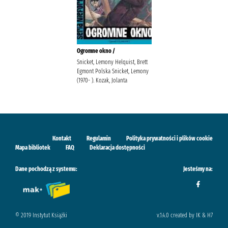
Ogromne okno /
Snicket, Lemony Helquist, Brett
Egmont Polska Snicket, Lemony
(1970- ). Kozak, Jolanta
Kontakt
Regulamin
Polityka prywatności i plików cookie
Mapa bibliotek
FAQ
Deklaracja dostępności
Dane pochodzą z systemu:
Jesteśmy na:
© 2019 Instytut Książki
v.1.4.0 created by IK & H7