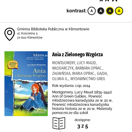
kontrast:
Gminna Biblioteka Publiczna w Klimontowie
ul. Kościelna 5
27-640 Klimontów
Ania z Zielonego Wzgórza
MONTGOMERY, LUCY MAUD,
WŁODARCZYK, BARBARA OPRAC.,
ZAGNIŃSKA, MARIA OPRAC., GAJDA,
OLIWIA IL., WYDAWNICTWO GREG
Rok wydania: cop. 2014.
Montgomery, Lucy Maud (1874-1942).
Ann of Green Gables., Powieść
młodzieżowa kanadyjska 20 w. 20 w.,
Powieść młodzieżowa kanadyjska
historia historia 20 w. 20 w., Materiały
pomocnicze dla szkół
dostępne:
3 z 5