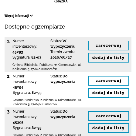
Więcej informacji
Dostępne egzemplarze
1.
Numer
Status:
W
zarezerwuj
inwentarzowy:
wypożyczeniu
45293
Termin zwrotu:
Sygnatura:
82-93
2026/06/27
dodaj do listy
Gminna Biblioteka Publiczna w Klimontowie
,
ul.
Kościelna 5
,
27-640 Klimontów
2.
Numer
Status:
Do
zarezerwuj
inwentarzowy:
wypożyczenia
45294
Sygnatura:
82-93
dodaj do listy
Gminna Biblioteka Publiczna w Klimontowie
,
ul.
Kościelna 5
,
27-640 Klimontów
3.
Numer
Status:
Do
zarezerwuj
inwentarzowy:
wypożyczenia
45295
Sygnatura:
82-93
dodaj do listy
Gminna Biblioteka Publiczna w Klimontowie
,
ul.