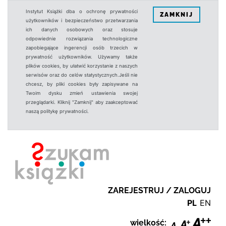
Instytut Książki dba o ochronę prywatności
ZAMKNIJ
użytkowników i bezpieczeństwo przetwarzania
ich danych osobowych oraz stosuje
odpowiednie rozwiązania technologiczne
zapobiegające ingerencji osób trzecich w
prywatność użytkowników. Używamy także
plików cookies, by ułatwić korzystanie z naszych
serwisów oraz do celów statystycznych.Jeśli nie
chcesz, by pliki cookies były zapisywane na
Twoim dysku zmień ustawienia swojej
przeglądarki. Kliknij "Zamknij" aby zaakceptować
naszą politykę prywatności.
ZAREJESTRUJ / ZALOGUJ
PL
EN
wielkość: