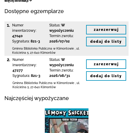
Więcej informacji
Dostępne egzemplarze
1.
Numer
Status:
W
zarezerwuj
inwentarzowy:
wypożyczeniu
47040
Termin zwrotu:
Sygnatura:
821-3
2026/07/02
dodaj do listy
Gminna Biblioteka Publiczna w Klimontowie
,
ul.
Kościelna 5
,
27-640 Klimontów
2.
Numer
Status:
W
zarezerwuj
inwentarzowy:
wypożyczeniu
47277
Termin zwrotu:
Sygnatura:
821-3
2026/08/31
dodaj do listy
Gminna Biblioteka Publiczna w Klimontowie
,
ul.
Kościelna 5
,
27-640 Klimontów
Najczęściej wypożyczane