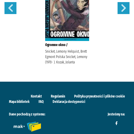
Ogromne okno /
Snicket, Lemony Helquist, Brett
Egmont Polska Snicket, Lemony
(1970- ). Kozak, Jolanta
Kontakt
Regulamin
Polityka prywatności i plików cookie
Mapa bibliotek
FAQ
Deklaracja dostępności
Dane pochodzą z systemu:
Jesteśmy na: