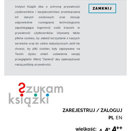
Instytut Książki dba o ochronę prywatności
ZAMKNIJ
użytkowników i bezpieczeństwo przetwarzania
ich danych osobowych oraz stosuje
odpowiednie rozwiązania technologiczne
zapobiegające ingerencji osób trzecich w
prywatność użytkowników. Używamy także
plików cookies, by ułatwić korzystanie z naszych
serwisów oraz do celów statystycznych.Jeśli nie
chcesz, by pliki cookies były zapisywane na
Twoim dysku zmień ustawienia swojej
przeglądarki. Kliknij "Zamknij" aby zaakceptować
naszą politykę prywatności.
ZAREJESTRUJ / ZALOGUJ
PL
EN
wielkość: