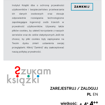
Instytut Książki dba o ochronę prywatności
ZAMKNIJ
użytkowników i bezpieczeństwo przetwarzania
ich danych osobowych oraz stosuje
odpowiednie rozwiązania technologiczne
zapobiegające ingerencji osób trzecich w
prywatność użytkowników. Używamy także
plików cookies, by ułatwić korzystanie z naszych
serwisów oraz do celów statystycznych.Jeśli nie
chcesz, by pliki cookies były zapisywane na
Twoim dysku zmień ustawienia swojej
przeglądarki. Kliknij "Zamknij" aby zaakceptować
naszą politykę prywatności.
ZAREJESTRUJ / ZALOGUJ
PL
EN
wielkość: