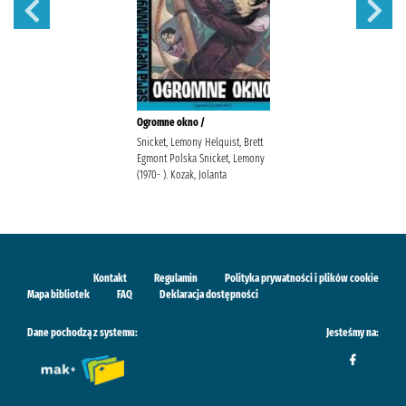
Ogromne okno /
Snicket, Lemony Helquist, Brett
Egmont Polska Snicket, Lemony
(1970- ). Kozak, Jolanta
Kontakt
Regulamin
Polityka prywatności i plików cookie
Mapa bibliotek
FAQ
Deklaracja dostępności
Dane pochodzą z systemu:
Jesteśmy na: