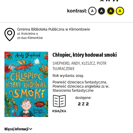
kontrast:
Gminna Biblioteka Publiczna w Klimontowie
ul. Kościelna 5
27-640 Klimontów
Chłopiec, który hodował smoki
SHEPHERD, ANDY, KLESZCZ, PIOTR
TŁUMACZENIE
Rok wydania: 2019.
Powieść dziecięca fantastyczna,
Powieść dziecięca angielska 21 w.,
Stworzenia fantastyczne
dostępne:
2 z 2
Więcej informacji