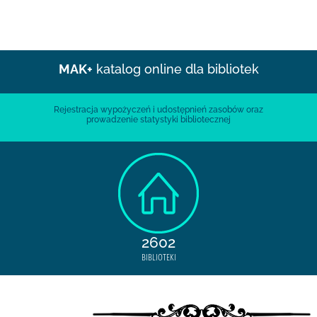
MAK+
katalog online dla bibliotek
Rejestracja wypożyczeń i udostępnień zasobów oraz
prowadzenie statystyki bibliotecznej
2602
BIBLIOTEKI