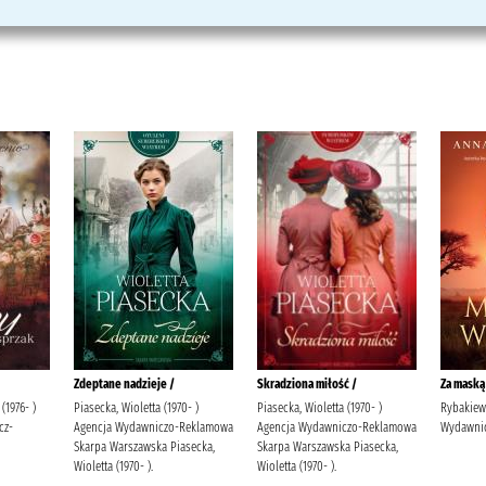
Zdeptane nadzieje /
Skradziona miłość /
Za maską
(1976- )
Piasecka, Wioletta (1970- )
Piasecka, Wioletta (1970- )
Rybakiewi
cz-
Agencja Wydawniczo-Reklamowa
Agencja Wydawniczo-Reklamowa
Wydawnic
Skarpa Warszawska Piasecka,
Skarpa Warszawska Piasecka,
Wioletta (1970- ).
Wioletta (1970- ).