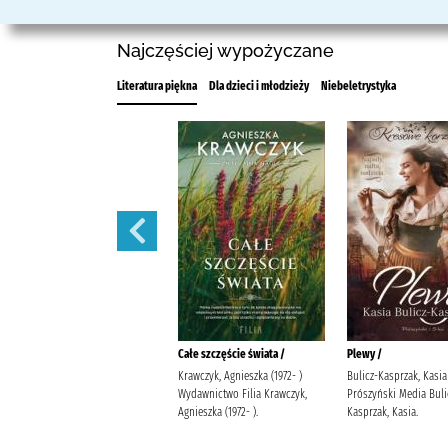
Najczęściej wypożyczane
Literatura piękna
Dla dzieci i młodzieży
Niebeletrystyka
Iskra /
Całe szczęście świata /
Plewy /
Michalak, Katarzyna Społeczny
Krawczyk, Agnieszka (1972- )
Bulicz-Kasprzak, Kasia 
Instytut Wydawniczy Znak
Wydawnictwo Filia Krawczyk,
Prószyński Media Buli
Michalak, Katarzyna
Agnieszka (1972- ).
Kasprzak, Kasia.