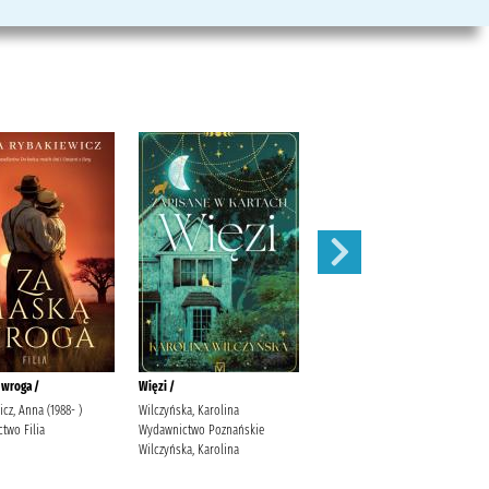
 wroga /
Więzi /
Serce w skowronkach /
cz, Anna (1988- )
Wilczyńska, Karolina
Kordel, Magdalena (1978- )
two Filia
Wydawnictwo Poznańskie
Społeczny Instytut Wydawniczy
Wilczyńska, Karolina
Znak Kordel, Magdalena (1978- )