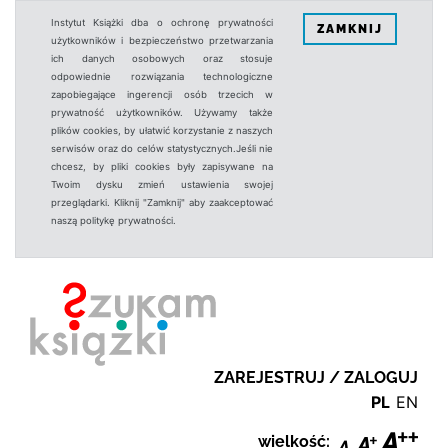
Instytut Książki dba o ochronę prywatności
ZAMKNIJ
użytkowników i bezpieczeństwo przetwarzania
ich danych osobowych oraz stosuje
odpowiednie rozwiązania technologiczne
zapobiegające ingerencji osób trzecich w
prywatność użytkowników. Używamy także
plików cookies, by ułatwić korzystanie z naszych
serwisów oraz do celów statystycznych.Jeśli nie
chcesz, by pliki cookies były zapisywane na
Twoim dysku zmień ustawienia swojej
przeglądarki. Kliknij "Zamknij" aby zaakceptować
naszą politykę prywatności.
ZAREJESTRUJ / ZALOGUJ
PL
EN
wielkość: