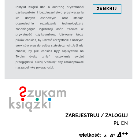
Instytut Książki dba o ochronę prywatności
ZAMKNIJ
użytkowników i bezpieczeństwo przetwarzania
ich danych osobowych oraz stosuje
odpowiednie rozwiązania technologiczne
zapobiegające ingerencji osób trzecich w
prywatność użytkowników. Używamy także
plików cookies, by ułatwić korzystanie z naszych
serwisów oraz do celów statystycznych.Jeśli nie
chcesz, by pliki cookies były zapisywane na
Twoim dysku zmień ustawienia swojej
przeglądarki. Kliknij "Zamknij" aby zaakceptować
naszą politykę prywatności.
ZAREJESTRUJ / ZALOGUJ
PL
EN
wielkość: