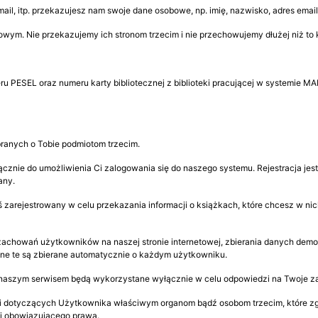
il, itp. przekazujesz nam swoje dane osobowe, np. imię, nazwisko, adres email,
owym. Nie przekazujemy ich stronom trzecim i nie przechowujemy dłużej niż to
u PESEL oraz numeru karty bibliotecznej z biblioteki pracującej w systemie MA
anych o Tobie podmiotom trzecim.
ącznie do umożliwienia Ci zalogowania się do naszego systemu. Rejestracja je
any.
ś zarejestrowany w celu przekazania informacji o książkach, które chcesz w 
zachowań użytkowników na naszej stronie internetowej, zbierania danych dem
Dane te są zbierane automatycznie o każdym użytkowniku.
 naszym serwisem będą wykorzystane wyłącznie w celu odpowiedzi na Twoje za
 dotyczących Użytkownika właściwym organom bądź osobom trzecim, które zgłosz
mi obowiązującego prawa.