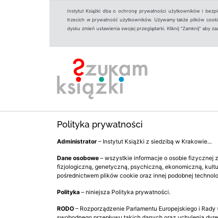
Instytut Książki dba o ochronę prywatności użytkowników i bezp
trzecich w prywatność użytkowników. Używamy także plików cookies
dysku zmień ustawienia swojej przeglądarki. Kliknij "Zamknij" aby z
Polityka prywatności
Administrator
– Instytut Książki z siedzibą w Krakowie...
Dane osobowe
– wszystkie informacje o osobie fizycznej
fizjologiczną, genetyczną, psychiczną, ekonomiczną, kultu
pośrednictwem plików cookie oraz innej podobnej technolog
Polityka
– niniejsza Polityka prywatności.
RODO
– Rozporządzenie Parlamentu Europejskiego i Rady 
swobodnego przepływu takich danych oraz uchylenia dyr