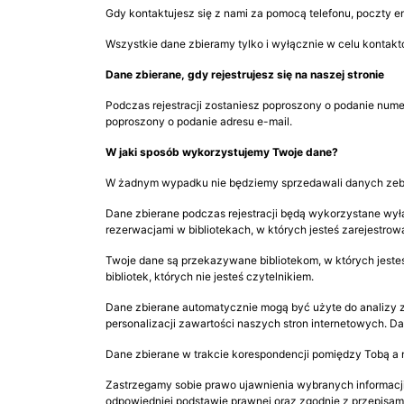
Gdy kontaktujesz się z nami za pomocą telefonu, poczty ema
Wszystkie dane zbieramy tylko i wyłącznie w celu kontakt
Dane zbierane, gdy rejestrujesz się na naszej stronie
Podczas rejestracji zostaniesz poproszony o podanie numer
poproszony o podanie adresu e-mail.
W jaki sposób wykorzystujemy Twoje dane?
W żadnym wypadku nie będziemy sprzedawali danych zebr
Dane zbierane podczas rejestracji będą wykorzystane wył
rezerwacjami w bibliotekach, w których jesteś zarejestrow
Twoje dane są przekazywane bibliotekom, w których jeste
bibliotek, których nie jesteś czytelnikiem.
Dane zbierane automatycznie mogą być użyte do analizy 
personalizacji zawartości naszych stron internetowych. 
Dane zbierane w trakcie korespondencji pomiędzy Tobą a
Zastrzegamy sobie prawo ujawnienia wybranych informacji
odpowiedniej podstawie prawnej oraz zgodnie z przepisa