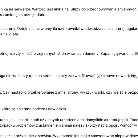
wnika na serwerze. Wartość jest unikalna. Służy do przechowywania zmiennych 
 zamknięcia przeglądarki.
 strony. Dzięki niemu wiemy ilu użytkowników odwiedza naszą stronę regularni
 na 2 lata.
tnej wizyty – ilość przejrzanych stron w ramach domeny. Zapamiętywane na 3
ga określić, czy ruch na stronie należy zakwalifikować, jako nowe odwiedziny
iłeś. Czy nastąpiło przekierowanie z innej strony, wyszukiwarki, czy wejście be
 które są zbierane podczas odwiedzin.
h, jak i smartfonach czy innych urządzeniach, domyślnie akceptuje pliki "co
rzypadku problemów z ustawieniem zmian należy skorzystać z opcji „Pomoc” w
wniejsze korzystanie z serwisu. Wyłączenie ich może spowodować nieprawidłowe