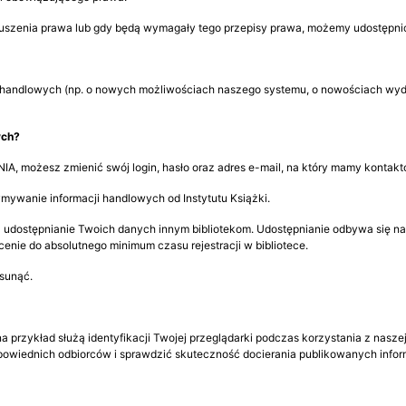
uszenia prawa lub gdy będą wymagały tego przepisy prawa, możemy udostępni
ji handlowych (np. o nowych możliwościach naszego systemu, o nowościach wy
ych?
IA, możesz zmienić swój login, hasło oraz adres e-mail, na który mamy kontakt
mywanie informacji handlowych od Instytutu Książki.
stępnianie Twoich danych innym bibliotekom. Udostępnianie odbywa się na pozi
cenie do absolutnego minimum czasu rejestracji w bibliotece.
usunąć.
 przykład służą identyfikacji Twojej przeglądarki podczas korzystania z naszej 
wiednich odbiorców i sprawdzić skuteczność docierania publikowanych informa