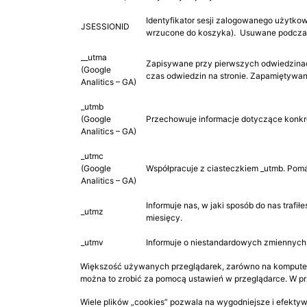
Identyfikator sesji zalogowanego użytko
JSESSIONID
wrzucone do koszyka). Usuwane podczas
__utma
Zapisywane przy pierwszych odwiedzinach
(Google
czas odwiedzin na stronie. Zapamiętywane
Analitics – GA)
_utmb
(Google
Przechowuje informacje dotyczące konkre
Analitics – GA)
_utmc
(Google
Współpracuje z ciasteczkiem _utmb. Poma
Analitics – GA)
Informuje nas, w jaki sposób do nas traf
_utmz
miesięcy.
_utmv
Informuje o niestandardowych zmiennych,
Większość używanych przeglądarek, zarówno na komputerac
można to zrobić za pomocą ustawień w przeglądarce. W p
Wiele plików „cookies” pozwala na wygodniejsze i efekty