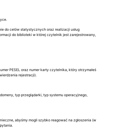
tyce.
e do celów statystycznych oraz realizacji usług
acji do biblioteki w której czytelnik jest zarejestrowany,
numer PESEL oraz numer karty czytelnika, który otrzymałeś
erdzenia rejestracji).
 domeny, typ przeglądarki, typ systemu operacyjnego,
 konieczne, abyśmy mogli szybko reagować na zgłoszenia (w
pytania.