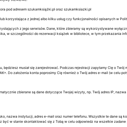
tora pod adresem szukamksiążki.pl oraz szukamksiazki.pl
b korzystająca z jednej albo kilku usług czy funkcjonalności opisanych w Poli
zystających z jego serwisów. Dane, które zbieramy są wykorzystywane wyłączni
a, w szczególności do rezerwacji książek w bibliotece, w tym przekazania inform
, będziesz musiał się zarejestrować. Podczas rejestracji zapytamy Cię o Twój 
AK+. Do założenia konta poprosimy Cię również o Twój adres e-mail (w celu potwi
omatycznie zbierane są dane dotyczące Twojej wizyty, np. Twój adres IP, nazwa
ko, nazwa instytucji, adres e-mail oraz numer telefonu. Wszystkie te dane są
z być w stanie skontaktować się z Tobą w celu odpowiedz na wszelkie zadane 