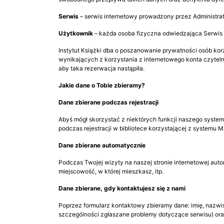
Serwis
– serwis internetowy prowadzony przez Administra
Użytkownik
– każda osoba fizyczna odwiedzająca Serwis lu
Instytut Książki dba o poszanowanie prywatności osób kor
wynikających z korzystania z internetowego konta czytelnik
aby taka rezerwacja nastąpiła.
Jakie dane o Tobie zbieramy?
Dane zbierane podczas rejestracji
Abyś mógł skorzystać z niektórych funkcji naszego systemu
podczas rejestracji w bibliotece korzystającej z systemu M
Dane zbierane automatycznie
Podczas Twojej wizyty na naszej stronie internetowej aut
miejscowość, w której mieszkasz, itp.
Dane zbierane, gdy kontaktujesz się z nami
Poprzez formularz kontaktowy zbieramy dane: imię, nazwis
szczególności zgłaszane problemy dotyczące serwisu) ora