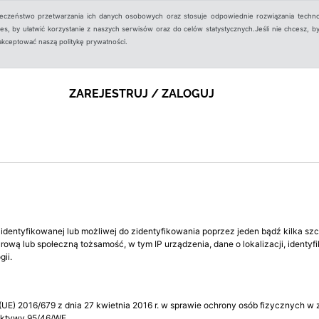
ieczeństwo przetwarzania ich danych osobowych oraz stosuje odpowiednie rozwiązania techno
, by ułatwić korzystanie z naszych serwisów oraz do celów statystycznych.Jeśli nie chcesz, by
aakceptować naszą politykę prywatności.
ZAREJESTRUJ / ZALOGUJ
 zidentyfikowanej lub możliwej do zidentyfikowania poprzez jeden bądź kilka s
rową lub społeczną tożsamość, w tym IP urządzenia, dane o lokalizacji, identy
ii.
(UE) 2016/679 z dnia 27 kwietnia 2016 r. w sprawie ochrony osób fizycznych 
ektywy 95/46/WE.