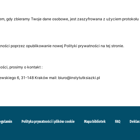
, gdy zbieramy Twoje dane osobowe, jest zaszyfrowana z użyciem protokołu 
ności poprzez opublikowanie nowej Polityki prywatności na tej stronie.
ci, prosimy o kontakt :
lewskiego 6, 31-148 Kraków mail: biuro@instytutksiazki.pl
egulamin
Polityka prywatności i plików cookie
Mapa bibliotek
FAQ
Deklar