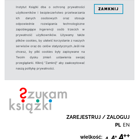
Instytut Książki dba o ochronę prywatności
ZAMKNIJ
użytkowników i bezpieczeństwo przetwarzania
ich danych osobowych oraz stosuje
odpowiednie rozwiązania technologiczne
zapobiegające ingerencji osób trzecich w
prywatność użytkowników. Używamy także
plików cookies, by ułatwić korzystanie z naszych
serwisów oraz do celów statystycznych.Jeśli nie
chcesz, by pliki cookies były zapisywane na
Twoim dysku zmień ustawienia swojej
przeglądarki. Kliknij "Zamknij" aby zaakceptować
naszą politykę prywatności.
ZAREJESTRUJ / ZALOGUJ
PL
EN
wielkość: