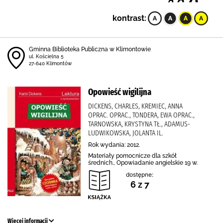
kontrast:
Gminna Biblioteka Publiczna w Klimontowie
ul. Kościelna 5
27-640 Klimontów
Opowieść wigilijna
DICKENS, CHARLES, KREMIEC, ANNA
OPRAC. OPRAC., TONDERA, EWA OPRAC.,
TARNOWSKA, KRYSTYNA TŁ., ADAMUS-
LUDWIKOWSKA, JOLANTA IL.
Rok wydania: 2012.
Materiały pomocnicze dla szkół
średnich., Opowiadanie angielskie 19 w.
dostępne:
6 z 7
Więcej informacji