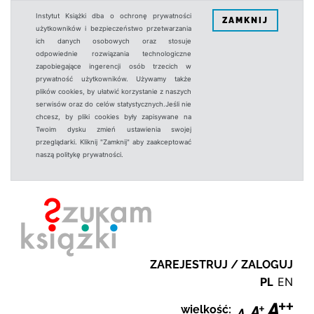
Instytut Książki dba o ochronę prywatności
ZAMKNIJ
użytkowników i bezpieczeństwo przetwarzania
ich danych osobowych oraz stosuje
odpowiednie rozwiązania technologiczne
zapobiegające ingerencji osób trzecich w
prywatność użytkowników. Używamy także
plików cookies, by ułatwić korzystanie z naszych
serwisów oraz do celów statystycznych.Jeśli nie
chcesz, by pliki cookies były zapisywane na
Twoim dysku zmień ustawienia swojej
przeglądarki. Kliknij "Zamknij" aby zaakceptować
naszą politykę prywatności.
ZAREJESTRUJ / ZALOGUJ
PL
EN
wielkość: