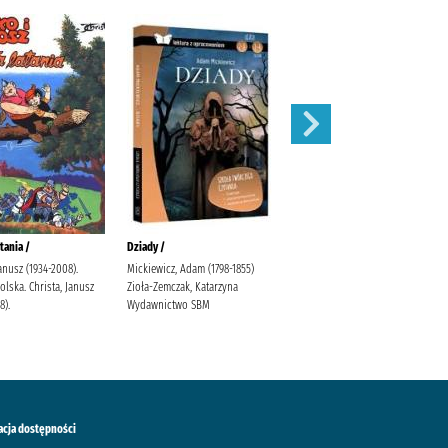
tania /
Dziady /
Karolcia /
Janusz (1934-2008).
Mickiewicz, Adam (1798-1855)
Krüger, Maria Bielińska, Halina
lska. Christa, Janusz
Zioła-Zemczak, Katarzyna
(1909-1989).
8).
Wydawnictwo SBM
acja dostępności