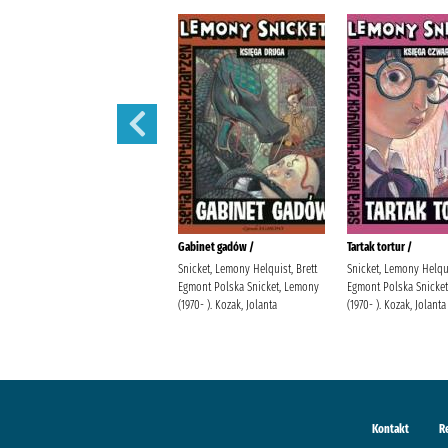
Sen nocy letniej /
Gabinet gadów /
Tartak tortur /
Snicket, Lemony Helquist, Brett
Snicket, Lemony Helqui
Egmont Polska Snicket, Lemony
Egmont Polska Snicke
(1970- ). Kozak, Jolanta
(1970- ). Kozak, Jolanta
Kontakt
R