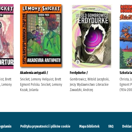
Akademia antypatii /
Ferdydurke /
Szkoła la
st, Brett
Snicket, Lemony Helquist, Brett
Gombrowicz, Witold Jarzębski,
Christa, 
t, Lemony
Egmont Polska. Snicket, Lemony
Jerzy Wydawnictwo Literackie
Egmont Po
Kozak, Jolanta
Zawadzki, Andrzej
(1934-200
egulamin
Polityka prywatności i plików cookie
Mapa bibliotek
FAQ
Deklar