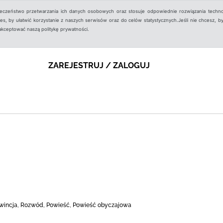
ieczeństwo przetwarzania ich danych osobowych oraz stosuje odpowiednie rozwiązania techno
, by ułatwić korzystanie z naszych serwisów oraz do celów statystycznych.Jeśli nie chcesz, by
aakceptować naszą politykę prywatności.
ZAREJESTRUJ / ZALOGUJ
Prowincja, Rozwód, Powieść, Powieść obyczajowa