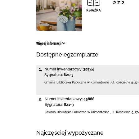
2 z 2
Więcej informacji
Dostępne egzemplarze
1.
Numer inwentarzowy:
39744
Sygnatura:
821-3
Gminna Biblioteka Publiczna w Klimontowie
,
ul. Kościelna 5
,
27
2.
Numer inwentarzowy:
45888
Sygnatura:
821-3
Gminna Biblioteka Publiczna w Klimontowie
,
ul. Kościelna 5
,
27
Najczęściej wypożyczane