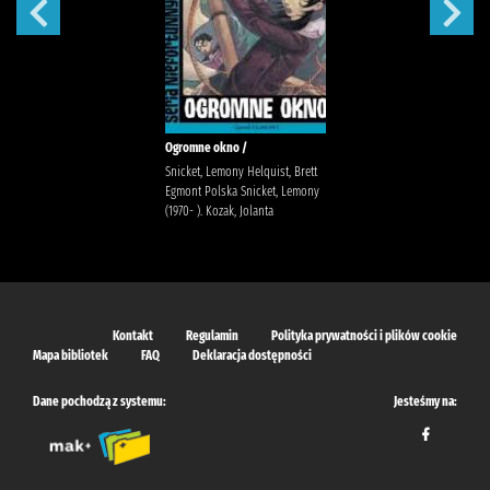
Ogromne okno /
Snicket, Lemony Helquist, Brett
Egmont Polska Snicket, Lemony
(1970- ). Kozak, Jolanta
Kontakt
Regulamin
Polityka prywatności i plików cookie
Mapa bibliotek
FAQ
Deklaracja dostępności
Dane pochodzą z systemu:
Jesteśmy na: