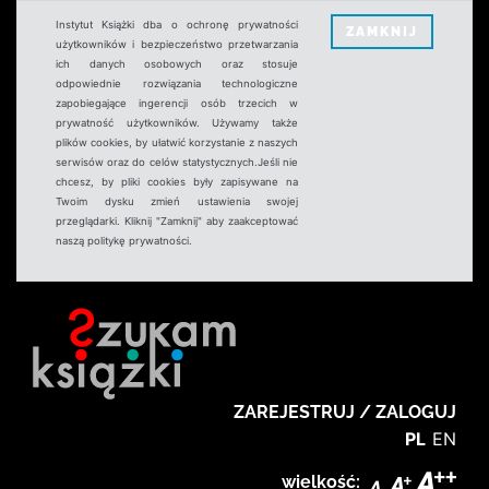
Instytut Książki dba o ochronę prywatności
ZAMKNIJ
użytkowników i bezpieczeństwo przetwarzania
ich danych osobowych oraz stosuje
odpowiednie rozwiązania technologiczne
zapobiegające ingerencji osób trzecich w
prywatność użytkowników. Używamy także
plików cookies, by ułatwić korzystanie z naszych
serwisów oraz do celów statystycznych.Jeśli nie
chcesz, by pliki cookies były zapisywane na
Twoim dysku zmień ustawienia swojej
przeglądarki. Kliknij "Zamknij" aby zaakceptować
naszą politykę prywatności.
ZAREJESTRUJ / ZALOGUJ
PL
EN
wielkość: