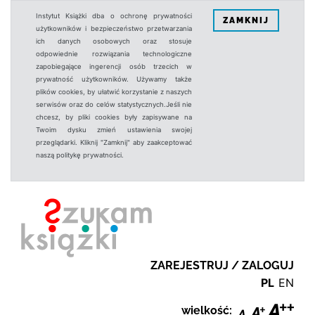
Instytut Książki dba o ochronę prywatności
ZAMKNIJ
użytkowników i bezpieczeństwo przetwarzania
ich danych osobowych oraz stosuje
odpowiednie rozwiązania technologiczne
zapobiegające ingerencji osób trzecich w
prywatność użytkowników. Używamy także
plików cookies, by ułatwić korzystanie z naszych
serwisów oraz do celów statystycznych.Jeśli nie
chcesz, by pliki cookies były zapisywane na
Twoim dysku zmień ustawienia swojej
przeglądarki. Kliknij "Zamknij" aby zaakceptować
naszą politykę prywatności.
ZAREJESTRUJ / ZALOGUJ
PL
EN
wielkość: