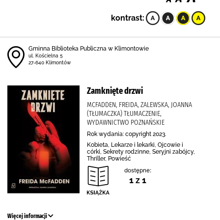
kontrast:
Gminna Biblioteka Publiczna w Klimontowie
ul. Kościelna 5
27-640 Klimontów
Zamknięte drzwi
MCFADDEN, FREIDA, ZALEWSKA, JOANNA
(TŁUMACZKA) TŁUMACZENIE,
WYDAWNICTWO POZNAŃSKIE
Rok wydania: copyright 2023.
Kobieta, Lekarze i lekarki, Ojcowie i
córki, Sekrety rodzinne, Seryjni zabójcy,
Thriller, Powieść
dostępne:
1 z 1
Więcej informacji