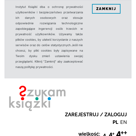
Instytut Książki dba o ochronę prywatności
ZAMKNIJ
użytkowników i bezpieczeństwo przetwarzania
ich danych osobowych oraz stosuje
odpowiednie rozwiązania technologiczne
zapobiegające ingerencji osób trzecich w
prywatność użytkowników. Używamy także
plików cookies, by ułatwić korzystanie z naszych
serwisów oraz do celów statystycznych.Jeśli nie
chcesz, by pliki cookies były zapisywane na
Twoim dysku zmień ustawienia swojej
przeglądarki. Kliknij "Zamknij" aby zaakceptować
naszą politykę prywatności.
ZAREJESTRUJ / ZALOGUJ
PL
EN
wielkość: