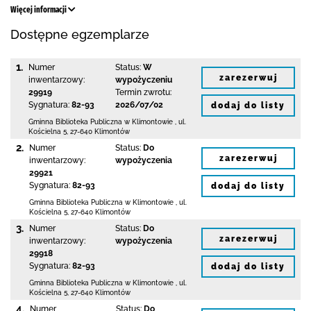
Więcej informacji
Dostępne egzemplarze
1.
Numer
Status:
W
zarezerwuj
inwentarzowy:
wypożyczeniu
29919
Termin zwrotu:
Sygnatura:
82-93
2026/07/02
dodaj do listy
Gminna Biblioteka Publiczna w Klimontowie
,
ul.
Kościelna 5
,
27-640 Klimontów
2.
Numer
Status:
Do
zarezerwuj
inwentarzowy:
wypożyczenia
29921
Sygnatura:
82-93
dodaj do listy
Gminna Biblioteka Publiczna w Klimontowie
,
ul.
Kościelna 5
,
27-640 Klimontów
3.
Numer
Status:
Do
zarezerwuj
inwentarzowy:
wypożyczenia
29918
Sygnatura:
82-93
dodaj do listy
Gminna Biblioteka Publiczna w Klimontowie
,
ul.
Kościelna 5
,
27-640 Klimontów
4.
Numer
Status:
Do