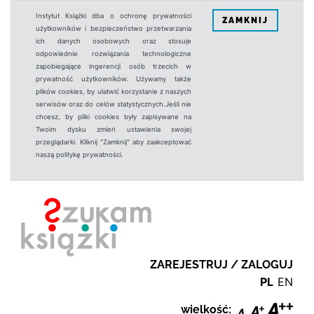
Instytut Książki dba o ochronę prywatności
ZAMKNIJ
użytkowników i bezpieczeństwo przetwarzania
ich danych osobowych oraz stosuje
odpowiednie rozwiązania technologiczne
zapobiegające ingerencji osób trzecich w
prywatność użytkowników. Używamy także
plików cookies, by ułatwić korzystanie z naszych
serwisów oraz do celów statystycznych.Jeśli nie
chcesz, by pliki cookies były zapisywane na
Twoim dysku zmień ustawienia swojej
przeglądarki. Kliknij "Zamknij" aby zaakceptować
naszą politykę prywatności.
ZAREJESTRUJ / ZALOGUJ
PL
EN
wielkość: