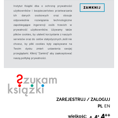
Instytut Książki dba o ochronę prywatności
ZAMKNIJ
użytkowników i bezpieczeństwo przetwarzania
ich danych osobowych oraz stosuje
odpowiednie rozwiązania technologiczne
zapobiegające ingerencji osób trzecich w
prywatność użytkowników. Używamy także
plików cookies, by ułatwić korzystanie z naszych
serwisów oraz do celów statystycznych.Jeśli nie
chcesz, by pliki cookies były zapisywane na
Twoim dysku zmień ustawienia swojej
przeglądarki. Kliknij "Zamknij" aby zaakceptować
naszą politykę prywatności.
ZAREJESTRUJ / ZALOGUJ
PL
EN
wielkość: