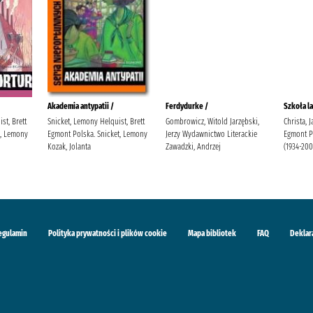
Akademia antypatii /
Ferdydurke /
Szkoła la
st, Brett
Snicket, Lemony Helquist, Brett
Gombrowicz, Witold Jarzębski,
Christa, 
t, Lemony
Egmont Polska. Snicket, Lemony
Jerzy Wydawnictwo Literackie
Egmont Po
Kozak, Jolanta
Zawadzki, Andrzej
(1934-200
egulamin
Polityka prywatności i plików cookie
Mapa bibliotek
FAQ
Deklar