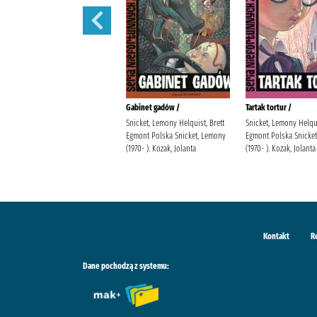
Sen nocy letniej /
Gabinet gadów /
Tartak tortur /
Snicket, Lemony Helquist, Brett
Snicket, Lemony Helqui
Egmont Polska Snicket, Lemony
Egmont Polska Snicke
(1970- ). Kozak, Jolanta
(1970- ). Kozak, Jolanta
Kontakt
R
Dane pochodzą z systemu: