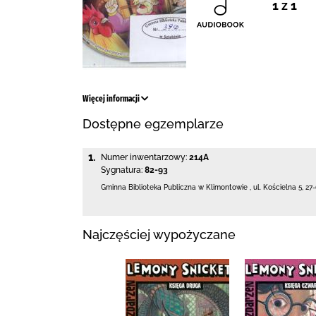
1 z 1
Więcej informacji
Dostępne egzemplarze
1.
Numer inwentarzowy:
214A
Sygnatura:
82-93
Gminna Biblioteka Publiczna w Klimontowie
,
ul. Kościelna 5
,
27
Najczęściej wypożyczane