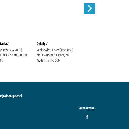
tania /
Dziady /
Karolcia /
Janusz (1934-2008).
Mickiewicz, Adam (1798-1855)
Krüger, Maria Bielińska, Halina
lska. Christa, Janusz
Zioła-Zemczak, Katarzyna
(1909-1989).
8).
Wydawnictwo SBM
acja dostępności
Jesteśmy na: