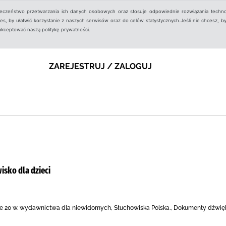
ieczeństwo przetwarzania ich danych osobowych oraz stosuje odpowiednie rozwiązania techno
, by ułatwić korzystanie z naszych serwisów oraz do celów statystycznych.Jeśli nie chcesz, by
aakceptować naszą politykę prywatności.
ZAREJESTRUJ / ZALOGUJ
sko dla dzieci
ie 20 w. wydawnictwa dla niewidomych, Słuchowiska Polska., Dokumenty dźwi