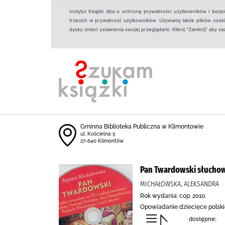
Instytut Książki dba o ochronę prywatności użytkowników i bezp
trzecich w prywatność użytkowników. Używamy także plików cookies
dysku zmień ustawienia swojej przeglądarki. Kliknij "Zamknij" aby z
Gminna Biblioteka Publiczna w Klimontowie
ul. Kościelna 5
27-640 Klimontów
Pan Twardowski słuchowi
MICHAŁOWSKA, ALEKSANDRA
Rok wydania: cop. 2010.
Opowiadanie dziecięce polsk
dostępne: