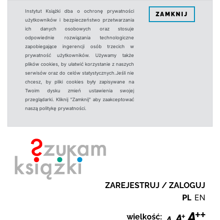
Instytut Książki dba o ochronę prywatności
ZAMKNIJ
użytkowników i bezpieczeństwo przetwarzania
ich danych osobowych oraz stosuje
odpowiednie rozwiązania technologiczne
zapobiegające ingerencji osób trzecich w
prywatność użytkowników. Używamy także
plików cookies, by ułatwić korzystanie z naszych
serwisów oraz do celów statystycznych.Jeśli nie
chcesz, by pliki cookies były zapisywane na
Twoim dysku zmień ustawienia swojej
przeglądarki. Kliknij "Zamknij" aby zaakceptować
naszą politykę prywatności.
ZAREJESTRUJ / ZALOGUJ
PL
EN
wielkość: