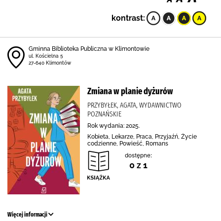
kontrast:
Gminna Biblioteka Publiczna w Klimontowie
ul. Kościelna 5
27-640 Klimontów
Zmiana w planie dyżurów
PRZYBYŁEK, AGATA, WYDAWNICTWO
POZNAŃSKIE
Rok wydania: 2025.
Kobieta, Lekarze, Praca, Przyjaźń, Życie
codzienne, Powieść, Romans
dostępne:
0 z 1
Więcej informacji