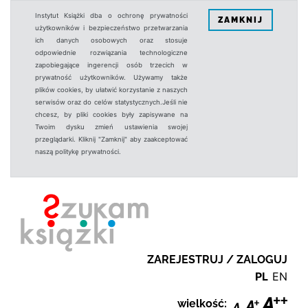
Instytut Książki dba o ochronę prywatności
ZAMKNIJ
użytkowników i bezpieczeństwo przetwarzania
ich danych osobowych oraz stosuje
odpowiednie rozwiązania technologiczne
zapobiegające ingerencji osób trzecich w
prywatność użytkowników. Używamy także
plików cookies, by ułatwić korzystanie z naszych
serwisów oraz do celów statystycznych.Jeśli nie
chcesz, by pliki cookies były zapisywane na
Twoim dysku zmień ustawienia swojej
przeglądarki. Kliknij "Zamknij" aby zaakceptować
naszą politykę prywatności.
ZAREJESTRUJ / ZALOGUJ
PL
EN
wielkość: