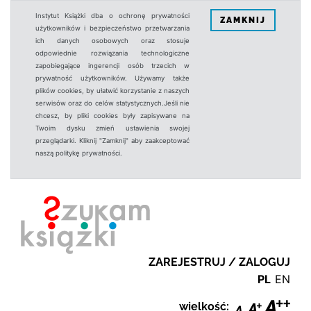
Instytut Książki dba o ochronę prywatności
ZAMKNIJ
użytkowników i bezpieczeństwo przetwarzania
ich danych osobowych oraz stosuje
odpowiednie rozwiązania technologiczne
zapobiegające ingerencji osób trzecich w
prywatność użytkowników. Używamy także
plików cookies, by ułatwić korzystanie z naszych
serwisów oraz do celów statystycznych.Jeśli nie
chcesz, by pliki cookies były zapisywane na
Twoim dysku zmień ustawienia swojej
przeglądarki. Kliknij "Zamknij" aby zaakceptować
naszą politykę prywatności.
ZAREJESTRUJ / ZALOGUJ
PL
EN
wielkość: