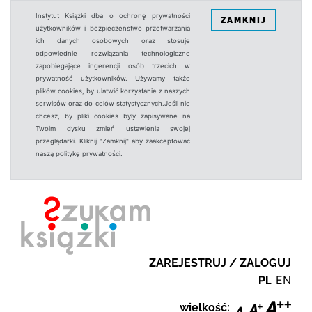
Instytut Książki dba o ochronę prywatności
ZAMKNIJ
użytkowników i bezpieczeństwo przetwarzania
ich danych osobowych oraz stosuje
odpowiednie rozwiązania technologiczne
zapobiegające ingerencji osób trzecich w
prywatność użytkowników. Używamy także
plików cookies, by ułatwić korzystanie z naszych
serwisów oraz do celów statystycznych.Jeśli nie
chcesz, by pliki cookies były zapisywane na
Twoim dysku zmień ustawienia swojej
przeglądarki. Kliknij "Zamknij" aby zaakceptować
naszą politykę prywatności.
ZAREJESTRUJ / ZALOGUJ
PL
EN
wielkość: