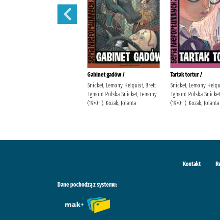
Sen nocy letniej /
Gabinet gadów /
Tartak tortur /
Snicket, Lemony Helquist, Brett
Snicket, Lemony Helqui
Egmont Polska Snicket, Lemony
Egmont Polska Snicke
(1970- ). Kozak, Jolanta
(1970- ). Kozak, Jolanta
Kontakt
R
Dane pochodzą z systemu: