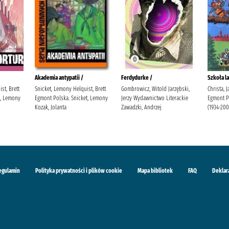
Akademia antypatii /
Ferdydurke /
Szkoła la
st, Brett
Snicket, Lemony Helquist, Brett
Gombrowicz, Witold Jarzębski,
Christa, 
t, Lemony
Egmont Polska. Snicket, Lemony
Jerzy Wydawnictwo Literackie
Egmont Po
Kozak, Jolanta
Zawadzki, Andrzej
(1934-200
egulamin
Polityka prywatności i plików cookie
Mapa bibliotek
FAQ
Deklar