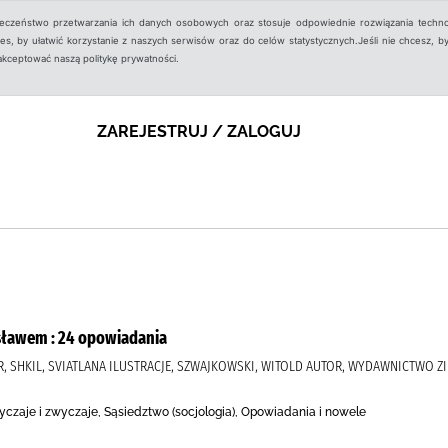
ieczeństwo przetwarzania ich danych osobowych oraz stosuje odpowiednie rozwiązania techno
, by ułatwić korzystanie z naszych serwisów oraz do celów statystycznych.Jeśli nie chcesz, by
aakceptować naszą politykę prywatności.
ZAREJESTRUJ / ZALOGUJ
sławem : 24 opowiadania
R, SHKIL, SVIATLANA ILUSTRACJE, SZWAJKOWSKI, WITOLD AUTOR, WYDAWNICTWO 
czaje i zwyczaje, Sąsiedztwo (socjologia), Opowiadania i nowele