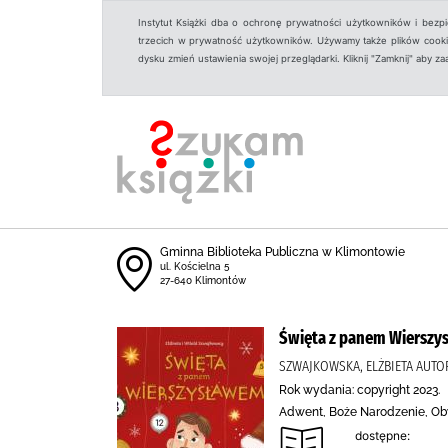
Instytut Książki dba o ochronę prywatności użytkowników i bezp
trzecich w prywatność użytkowników. Używamy także plików cookies
dysku zmień ustawienia swojej przeglądarki. Kliknij "Zamknij" aby z
Gminna Biblioteka Publiczna w Klimontowie
ul. Kościelna 5
27-640 Klimontów
Święta z panem Wierszy
SZWAJKOWSKA, ELŻBIETA AUTO
Rok wydania: copyright 2023.
Adwent, Boże Narodzenie, Oby
dostępne: