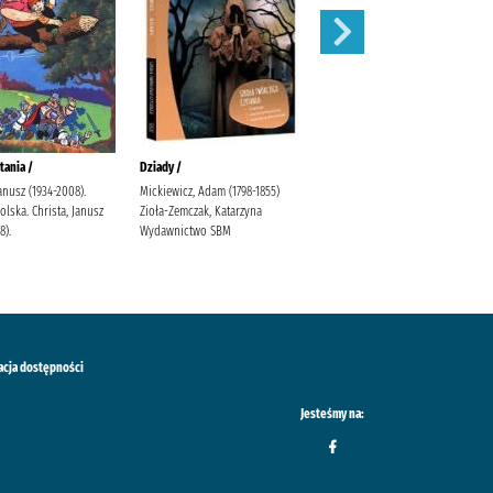
tania /
Dziady /
Karolcia /
Janusz (1934-2008).
Mickiewicz, Adam (1798-1855)
Krüger, Maria Bielińska, Halina
lska. Christa, Janusz
Zioła-Zemczak, Katarzyna
(1909-1989).
8).
Wydawnictwo SBM
acja dostępności
Jesteśmy na: