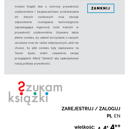
Instytut Książki dba o ochronę prywatności
ZAMKNIJ
użytkowników i bezpieczeństwo przetwarzania
ich danych osobowych oraz stosuje
odpowiednie rozwiązania technologiczne
zapobiegające ingerencji osób trzecich w
prywatność użytkowników. Używamy także
plików cookies, by ułatwić korzystanie z naszych
serwisów oraz do celów statystycznych.Jeśli nie
chcesz, by pliki cookies były zapisywane na
Twoim dysku zmień ustawienia swojej
przeglądarki. Kliknij "Zamknij" aby zaakceptować
naszą politykę prywatności.
ZAREJESTRUJ / ZALOGUJ
PL
EN
wielkość: