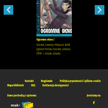
Ogromne okno /
Snicket, Lemony Helquist, Brett
Egmont Polska Snicket, Lemony
(1970- ). Kozak, Jolanta
Kontakt
Regulamin
Polityka prywatności i plików cookie
Mapa bibliotek
FAQ
Deklaracja dostępności
Dane pochodzą z systemu:
Jesteśmy na: