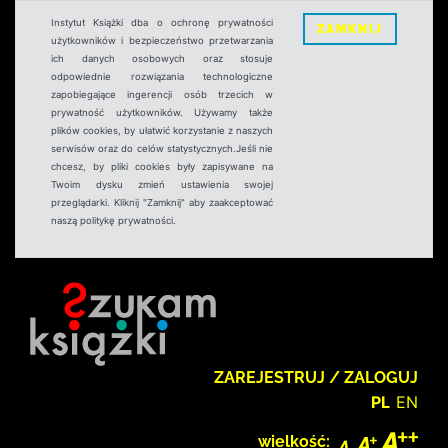
Instytut Książki dba o ochronę prywatności
ZAMKNIJ
użytkowników i bezpieczeństwo przetwarzania
ich danych osobowych oraz stosuje
odpowiednie rozwiązania technologiczne
zapobiegające ingerencji osób trzecich w
prywatność użytkowników. Używamy także
plików cookies, by ułatwić korzystanie z naszych
serwisów oraz do celów statystycznych.Jeśli nie
chcesz, by pliki cookies były zapisywane na
Twoim dysku zmień ustawienia swojej
przeglądarki. Kliknij "Zamknij" aby zaakceptować
naszą politykę prywatności.
ZAREJESTRUJ / ZALOGUJ
PL
EN
wielkość: