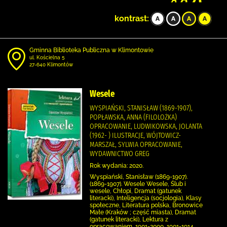
kontrast:
Gminna Biblioteka Publiczna w Klimontowie
ul. Kościelna 5
27-640 Klimontów
Wesele
WYSPIAŃSKI, STANISŁAW (1869-1907),
POPŁAWSKA, ANNA (FILOLOŻKA)
OPRACOWANIE, LUDWIKOWSKA, JOLANTA
(1962- ) ILUSTRACJE, WÓJTOWICZ-
MARSZAŁ, SYLWIA OPRACOWANIE,
WYDAWNICTWO GREG
Rok wydania: 2020.
Wyspiański, Stanisław (1869-1907).
(1869-1907). Wesele Wesele, Ślub i
wesele, Chłopi, Dramat (gatunek
literacki), Inteligencja (socjologia), Klasy
społeczne, Literatura polska, Bronowice
Małe (Kraków ; część miasta), Dramat
(gatunek literacki), Lektura z
opracowaniem, 1901-2000, 1901-1914