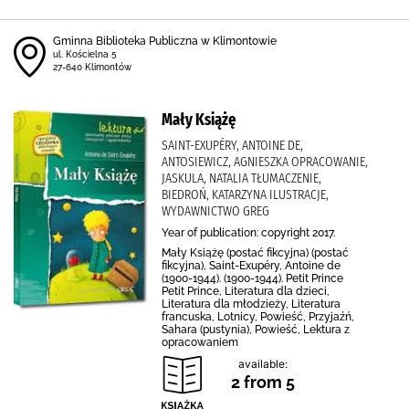
Gminna Biblioteka Publiczna w Klimontowie
ul. Kościelna 5
27-640 Klimontów
Mały Książę
SAINT-EXUPÉRY, ANTOINE DE,
ANTOSIEWICZ, AGNIESZKA OPRACOWANIE,
JASKULA, NATALIA TŁUMACZENIE,
BIEDROŃ, KATARZYNA ILUSTRACJE,
WYDAWNICTWO GREG
Year of publication: copyright 2017.
Mały Książę (postać fikcyjna) (postać
fikcyjna), Saint-Exupéry, Antoine de
(1900-1944). (1900-1944). Petit Prince
Petit Prince, Literatura dla dzieci,
Literatura dla młodzieży, Literatura
francuska, Lotnicy, Powieść, Przyjaźń,
Sahara (pustynia), Powieść, Lektura z
opracowaniem
available:
2 from 5