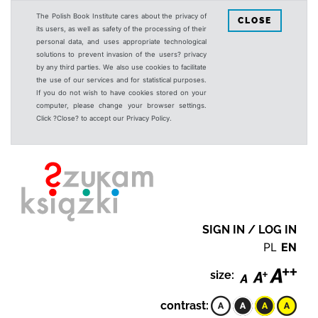
The Polish Book Institute cares about the privacy of
CLOSE
its users, as well as safety of the processing of their
personal data, and uses appropriate technological
solutions to prevent invasion of the users? privacy
by any third parties. We also use cookies to facilitate
the use of our services and for statistical purposes.
If you do not wish to have cookies stored on your
computer, please change your browser settings.
Click ?Close? to accept our Privacy Policy.
SIGN IN / LOG IN
PL
EN
size:
contrast: