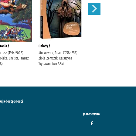
tania /
Dziady /
Karolcia /
Janusz (1934-2008).
Mickiewicz, Adam (1798-1855)
Krüger, Maria Bielińska, Halina
lska. Christa, Janusz
Zioła-Zemczak, Katarzyna
(1909-1989).
8).
Wydawnictwo SBM
acja dostępności
Jesteśmy na: