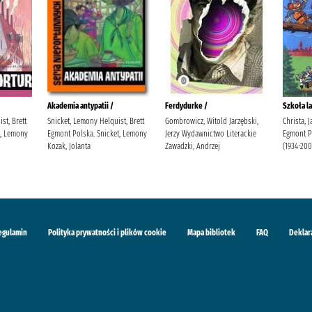
Akademia antypatii /
Ferdydurke /
Szkoła la
st, Brett
Snicket, Lemony Helquist, Brett
Gombrowicz, Witold Jarzębski,
Christa, 
t, Lemony
Egmont Polska. Snicket, Lemony
Jerzy Wydawnictwo Literackie
Egmont Po
Kozak, Jolanta
Zawadzki, Andrzej
(1934-200
egulamin
Polityka prywatności i plików cookie
Mapa bibliotek
FAQ
Deklar