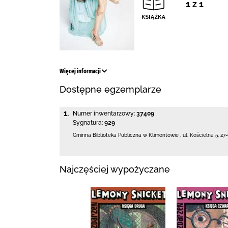
1 z 1
Więcej informacji
Dostępne egzemplarze
1.
Numer inwentarzowy:
37409
Sygnatura:
929
Gminna Biblioteka Publiczna w Klimontowie
,
ul. Kościelna 5
,
27
Najczęściej wypożyczane