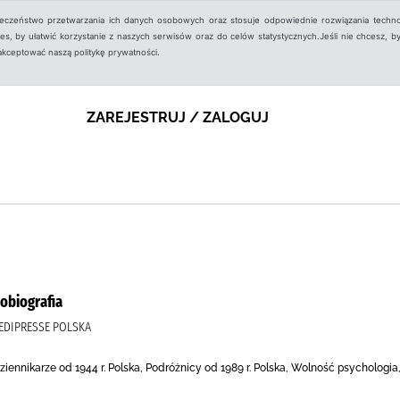
ieczeństwo przetwarzania ich danych osobowych oraz stosuje odpowiednie rozwiązania techno
, by ułatwić korzystanie z naszych serwisów oraz do celów statystycznych.Jeśli nie chcesz, by
aakceptować naszą politykę prywatności.
ZAREJESTRUJ / ZALOGUJ
tobiografia
 EDIPRESSE POLSKA
ziennikarze od 1944 r. Polska, Podróżnicy od 1989 r. Polska, Wolność psychologia, 