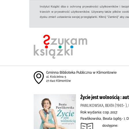
Instytut Książki dba o ochronę prywatności użytkowników i bezp
trzecich w prywatność użytkowników. Używamy także plików cookies
dysku zmień ustawienia swojej przeglądarki. Kliknij "Zamknij" aby z
Gminna Biblioteka Publiczna w Klimontowie
ul. Kościelna 5
27-640 Klimontów
Życie jest wolnością : au
PAWLIKOWSKA, BEATA (1965- ),
Rok wydania: cop. 2017.
Pawlikowska, Beata (1965- ), D
dostępne: