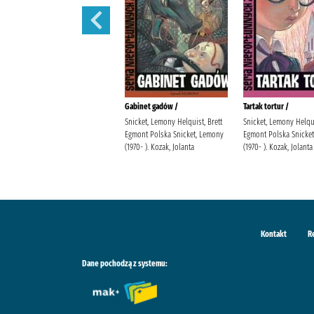
Sen nocy letniej /
Gabinet gadów /
Tartak tortur /
Snicket, Lemony Helquist, Brett
Snicket, Lemony Helqui
Egmont Polska Snicket, Lemony
Egmont Polska Snicke
(1970- ). Kozak, Jolanta
(1970- ). Kozak, Jolanta
Kontakt
R
Dane pochodzą z systemu: