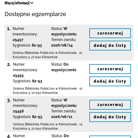
Więcej informacji
Dostępne egzemplarze
1.
Numer
Status:
W
zarezerwuj
inwentarzowy:
wypożyczeniu
25457
Termin zwrotu:
Sygnatura:
82-93
2026/08/14
dodaj do listy
Gminna Biblioteka Publiczna w Klimontowie
,
ul.
Kościelna 5
,
27-640 Klimontów
2.
Numer
Status:
Do
zarezerwuj
inwentarzowy:
wypożyczenia
25455
Sygnatura:
82-93
dodaj do listy
Gminna Biblioteka Publiczna w Klimontowie
,
ul.
Kościelna 5
,
27-640 Klimontów
3.
Numer
Status:
W
zarezerwuj
inwentarzowy:
wypożyczeniu
25456
Termin zwrotu:
Sygnatura:
82-93
2026/06/11
dodaj do listy
Gminna Biblioteka Publiczna w Klimontowie
,
ul.
Kościelna 5
,
27-640 Klimontów
4.
Numer
Status:
Do