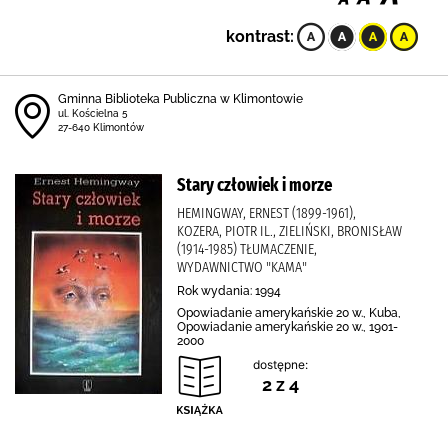
kontrast:
Gminna Biblioteka Publiczna w Klimontowie
ul. Kościelna 5
27-640 Klimontów
Stary człowiek i morze
HEMINGWAY, ERNEST (1899-1961),
KOZERA, PIOTR IL., ZIELIŃSKI, BRONISŁAW
(1914-1985) TŁUMACZENIE,
WYDAWNICTWO "KAMA"
Rok wydania: 1994
Opowiadanie amerykańskie 20 w., Kuba,
Opowiadanie amerykańskie 20 w., 1901-
2000
dostępne:
2 z 4