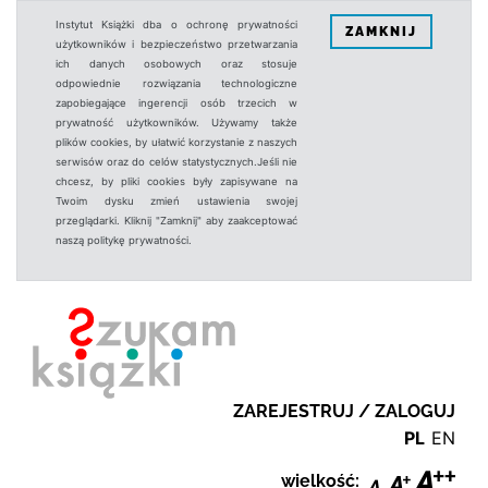
Instytut Książki dba o ochronę prywatności
ZAMKNIJ
użytkowników i bezpieczeństwo przetwarzania
ich danych osobowych oraz stosuje
odpowiednie rozwiązania technologiczne
zapobiegające ingerencji osób trzecich w
prywatność użytkowników. Używamy także
plików cookies, by ułatwić korzystanie z naszych
serwisów oraz do celów statystycznych.Jeśli nie
chcesz, by pliki cookies były zapisywane na
Twoim dysku zmień ustawienia swojej
przeglądarki. Kliknij "Zamknij" aby zaakceptować
naszą politykę prywatności.
ZAREJESTRUJ / ZALOGUJ
PL
EN
wielkość: