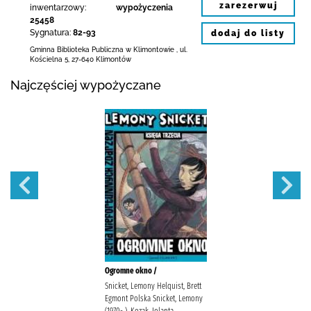
zarezerwuj
inwentarzowy:
wypożyczenia
25458
Sygnatura:
82-93
dodaj do listy
Gminna Biblioteka Publiczna w Klimontowie
,
ul.
Kościelna 5
,
27-640 Klimontów
Najczęściej wypożyczane
Ogromne okno /
Snicket, Lemony Helquist, Brett
Egmont Polska Snicket, Lemony