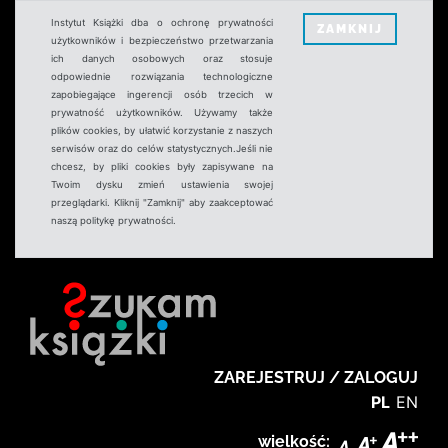
Instytut Książki dba o ochronę prywatności
ZAMKNIJ
użytkowników i bezpieczeństwo przetwarzania
ich danych osobowych oraz stosuje
odpowiednie rozwiązania technologiczne
zapobiegające ingerencji osób trzecich w
prywatność użytkowników. Używamy także
plików cookies, by ułatwić korzystanie z naszych
serwisów oraz do celów statystycznych.Jeśli nie
chcesz, by pliki cookies były zapisywane na
Twoim dysku zmień ustawienia swojej
przeglądarki. Kliknij "Zamknij" aby zaakceptować
naszą politykę prywatności.
ZAREJESTRUJ / ZALOGUJ
PL
EN
wielkość: