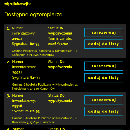
Więcej informacji
Dostępne egzemplarze
1.
Numer
Status:
W
zarezerwuj
inwentarzowy:
wypożyczeniu
29919
Termin zwrotu:
Sygnatura:
82-93
2026/07/02
dodaj do listy
Gminna Biblioteka Publiczna w Klimontowie
,
ul.
Kościelna 5
,
27-640 Klimontów
2.
Numer
Status:
Do
zarezerwuj
inwentarzowy:
wypożyczenia
29921
Sygnatura:
82-93
dodaj do listy
Gminna Biblioteka Publiczna w Klimontowie
,
ul.
Kościelna 5
,
27-640 Klimontów
3.
Numer
Status:
Do
zarezerwuj
inwentarzowy:
wypożyczenia
29918
Sygnatura:
82-93
dodaj do listy
Gminna Biblioteka Publiczna w Klimontowie
,
ul.
Kościelna 5
,
27-640 Klimontów
4.
Numer
Status:
Do