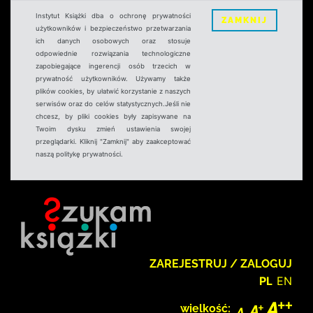
Instytut Książki dba o ochronę prywatności
ZAMKNIJ
użytkowników i bezpieczeństwo przetwarzania
ich danych osobowych oraz stosuje
odpowiednie rozwiązania technologiczne
zapobiegające ingerencji osób trzecich w
prywatność użytkowników. Używamy także
plików cookies, by ułatwić korzystanie z naszych
serwisów oraz do celów statystycznych.Jeśli nie
chcesz, by pliki cookies były zapisywane na
Twoim dysku zmień ustawienia swojej
przeglądarki. Kliknij "Zamknij" aby zaakceptować
naszą politykę prywatności.
ZAREJESTRUJ / ZALOGUJ
PL
EN
wielkość: