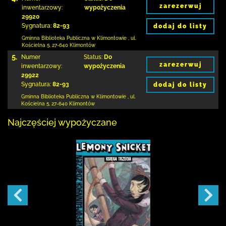
zarezerwuj
inwentarzowy:
wypożyczenia
29920
Sygnatura:
82-93
dodaj do listy
Gminna Biblioteka Publiczna w Klimontowie
,
ul.
Kościelna 5
,
27-640 Klimontów
5.
Numer
Status:
Do
zarezerwuj
inwentarzowy:
wypożyczenia
29922
Sygnatura:
82-93
dodaj do listy
Gminna Biblioteka Publiczna w Klimontowie
,
ul.
Kościelna 5
,
27-640 Klimontów
Najczęściej wypożyczane