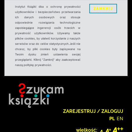
Instytut Książki dba o ochronę prywatności
ZAMKNIJ
użytkowników i bezpieczeństwo przetwarzania
ich danych osobowych oraz stosuje
odpowiednie rozwiązania technologiczne
zapobiegające ingerencji osób trzecich w
prywatność użytkowników. Używamy także
plików cookies, by ułatwić korzystanie z naszych
serwisów oraz do celów statystycznych.Jeśli nie
chcesz, by pliki cookies były zapisywane na
Twoim dysku zmień ustawienia swojej
przeglądarki. Kliknij "Zamknij" aby zaakceptować
naszą politykę prywatności.
ZAREJESTRUJ / ZALOGUJ
PL
EN
wielkość: