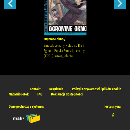
Ogromne okno /
Snicket, Lemony Helquist, Brett
Egmont Polska Snicket, Lemony
(1970- ). Kozak, Jolanta
Kontakt
Regulamin
Polityka prywatności i plików cookie
Mapa bibliotek
FAQ
Deklaracja dostępności
Dane pochodzą z systemu:
Jesteśmy na: