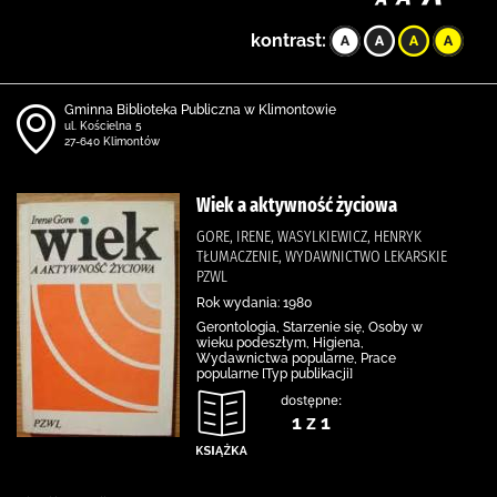
kontrast:
Gminna Biblioteka Publiczna w Klimontowie
ul. Kościelna 5
27-640 Klimontów
Wiek a aktywność życiowa
GORE, IRENE, WASYLKIEWICZ, HENRYK
TŁUMACZENIE, WYDAWNICTWO LEKARSKIE
PZWL
Rok wydania: 1980
Gerontologia, Starzenie się, Osoby w
wieku podeszłym, Higiena,
Wydawnictwa popularne, Prace
popularne [Typ publikacji]
dostępne:
1 z 1