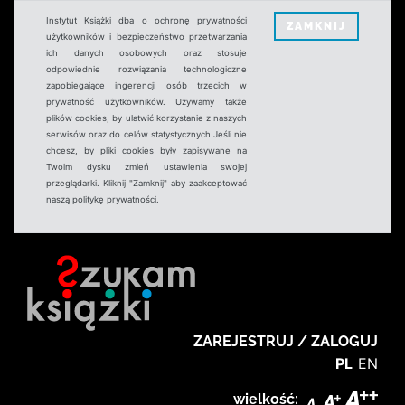
Instytut Książki dba o ochronę prywatności
ZAMKNIJ
użytkowników i bezpieczeństwo przetwarzania
ich danych osobowych oraz stosuje
odpowiednie rozwiązania technologiczne
zapobiegające ingerencji osób trzecich w
prywatność użytkowników. Używamy także
plików cookies, by ułatwić korzystanie z naszych
serwisów oraz do celów statystycznych.Jeśli nie
chcesz, by pliki cookies były zapisywane na
Twoim dysku zmień ustawienia swojej
przeglądarki. Kliknij "Zamknij" aby zaakceptować
naszą politykę prywatności.
ZAREJESTRUJ / ZALOGUJ
PL
EN
wielkość: