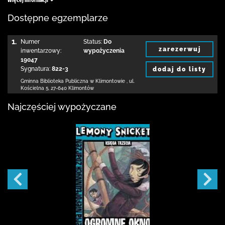
Więcej informacji
Dostępne egzemplarze
1.
Numer
Status:
Do
zarezerwuj
inwentarzowy:
wypożyczenia
19047
Sygnatura:
822-3
dodaj do listy
Gminna Biblioteka Publiczna w Klimontowie
,
ul.
Kościelna 5
,
27-640 Klimontów
Najczęściej wypożyczane