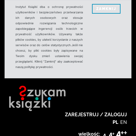
Instytut Książki dba o ochronę prywatności
ZAMKNIJ
użytkowników i bezpieczeństwo przetwarzania
ich danych osobowych oraz stosuje
odpowiednie rozwiązania technologiczne
zapobiegające ingerencji osób trzecich w
prywatność użytkowników. Używamy także
plików cookies, by ułatwić korzystanie z naszych
serwisów oraz do celów statystycznych.Jeśli nie
chcesz, by pliki cookies były zapisywane na
Twoim dysku zmień ustawienia swojej
przeglądarki. Kliknij "Zamknij" aby zaakceptować
naszą politykę prywatności.
ZAREJESTRUJ / ZALOGUJ
PL
EN
wielkość: