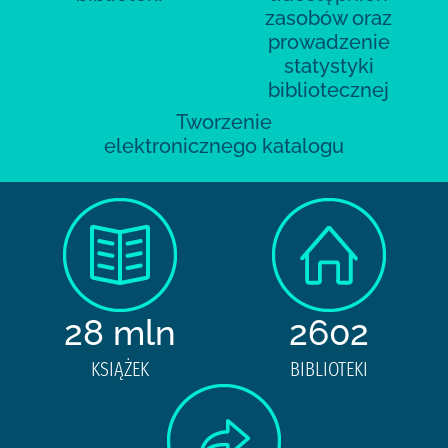
zasobów oraz
prowadzenie
statystyki
bibliotecznej
Tworzenie
elektronicznego katalogu
28 mln
2602
KSIĄŻEK
BIBLIOTEKI