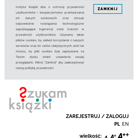
Instytut Książki dba o ochronę prywatności
ZAMKNIJ
użytkowników i bezpieczeństwo przetwarzania
ich danych osobowych oraz stosuje
odpowiednie rozwiązania technologiczne
zapobiegające ingerencji osób trzecich w
prywatność użytkowników. Używamy także
plików cookies, by ułatwić korzystanie z naszych
serwisów oraz do celów statystycznych.Jeśli nie
chcesz, by pliki cookies były zapisywane na
Twoim dysku zmień ustawienia swojej
przeglądarki. Kliknij "Zamknij" aby zaakceptować
naszą politykę prywatności.
ZAREJESTRUJ / ZALOGUJ
PL
EN
wielkość: