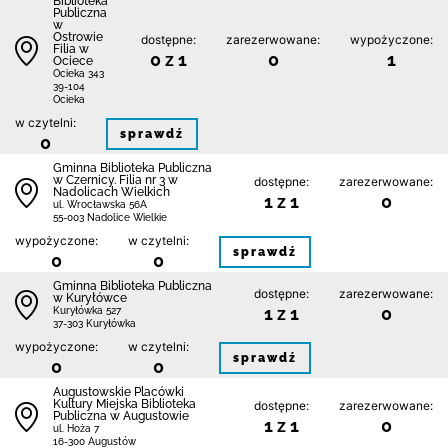
Biblioteka
Publiczna
w
Ostrowie
dostępne:
zarezerwowane:
wypożyczone:
Filia w
0 z 1
0
1
Ociece
Ocieka 343
39-104
Ocieka
w czytelni:
sprawdź
0
Gminna Biblioteka Publiczna
w Czernicy. Filia nr 3 w
dostępne:
zarezerwowane:
Nadolicach Wielkich
1 z 1
0
ul. Wrocławska 56A
55-003 Nadolice Wielkie
wypożyczone:
w czytelni:
sprawdź
0
0
Gminna Biblioteka Publiczna
dostępne:
zarezerwowane:
w Kuryłówce
1 z 1
0
Kuryłówka 527
37-303 Kuryłówka
wypożyczone:
w czytelni:
sprawdź
0
0
Augustowskie Placówki
Kultury Miejska Biblioteka
dostępne:
zarezerwowane:
Publiczna w Augustowie
1 z 1
0
ul. Hoża 7
16-300 Augustów