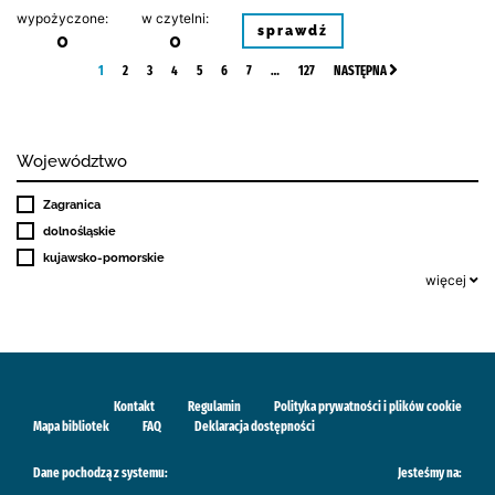
wypożyczone:
w czytelni:
sprawdź
0
0
1
2
3
4
5
6
7
…
127
NASTĘPNA
Województwo
Zagranica
dolnośląskie
kujawsko-pomorskie
więcej
Kontakt
Regulamin
Polityka prywatności i plików cookie
Mapa bibliotek
FAQ
Deklaracja dostępności
Dane pochodzą z systemu:
Jesteśmy na: