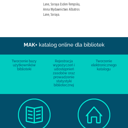
Lane, Soraya Esden-Tempska,
Anna Wydawnictwo Albatros
Lane, Soraya.
MAK+
katalog online dla bibliotek
Tworzenie bazy
Rejestracja
Tworzenie
użytkowników
wypożyczeń i
elektronicznego
biblioteki
udostępnień
katalogu
zasobów oraz
prowadzenie
statystyki
bibliotecznej