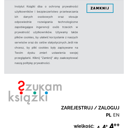
Instytut Książki dba o ochronę prywatności
ZAMKNIJ
użytkowników i bezpieczeństwo przetwarzania
ich danych osobowych oraz stosuje
odpowiednie rozwiązania technologiczne
zapobiegające ingerencji osób trzecich w
prywatność użytkowników. Używamy także
plików cookies, by ułatwić korzystanie z naszych
serwisów oraz do celów statystycznych.Jeśli nie
chcesz, by pliki cookies były zapisywane na
Twoim dysku zmień ustawienia swojej
przeglądarki. Kliknij "Zamknij" aby zaakceptować
naszą politykę prywatności.
ZAREJESTRUJ / ZALOGUJ
PL
EN
wielkość: