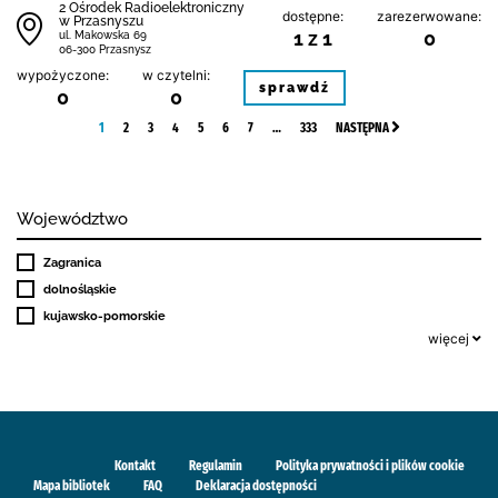
2 Ośrodek Radioelektroniczny
dostępne:
zarezerwowane:
w Przasnyszu
1 z 1
0
ul. Makowska 69
06-300 Przasnysz
wypożyczone:
w czytelni:
sprawdź
0
0
1
2
3
4
5
6
7
…
333
NASTĘPNA
Województwo
Zagranica
dolnośląskie
kujawsko-pomorskie
więcej
Kontakt
Regulamin
Polityka prywatności i plików cookie
Mapa bibliotek
FAQ
Deklaracja dostępności