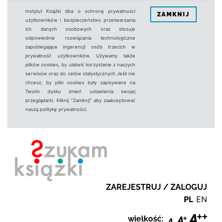
Instytut Książki dba o ochronę prywatności
ZAMKNIJ
użytkowników i bezpieczeństwo przetwarzania
ich danych osobowych oraz stosuje
odpowiednie rozwiązania technologiczne
zapobiegające ingerencji osób trzecich w
prywatność użytkowników. Używamy także
plików cookies, by ułatwić korzystanie z naszych
serwisów oraz do celów statystycznych.Jeśli nie
chcesz, by pliki cookies były zapisywane na
Twoim dysku zmień ustawienia swojej
przeglądarki. Kliknij "Zamknij" aby zaakceptować
naszą politykę prywatności.
ZAREJESTRUJ / ZALOGUJ
PL
EN
wielkość: