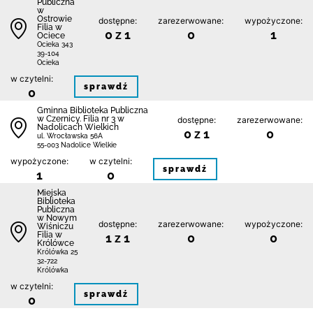
Publiczna
w
Ostrowie
dostępne:
zarezerwowane:
wypożyczone:
Filia w
0 z 1
0
1
Ociece
Ocieka 343
39-104
Ocieka
w czytelni:
sprawdź
0
Gminna Biblioteka Publiczna
w Czernicy. Filia nr 3 w
dostępne:
zarezerwowane:
Nadolicach Wielkich
0 z 1
0
ul. Wrocławska 56A
55-003 Nadolice Wielkie
wypożyczone:
w czytelni:
sprawdź
1
0
Miejska
Biblioteka
Publiczna
w Nowym
dostępne:
zarezerwowane:
wypożyczone:
Wiśniczu
Filia w
1 z 1
0
0
Królówce
Królówka 25
32-722
Królówka
w czytelni:
sprawdź
0