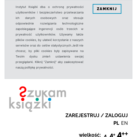
Instytut Książki dba o ochronę prywatności
ZAMKNIJ
użytkowników i bezpieczeństwo przetwarzania
ich danych osobowych oraz stosuje
odpowiednie rozwiązania technologiczne
zapobiegające ingerencji osób trzecich w
prywatność użytkowników. Używamy także
plików cookies, by ułatwić korzystanie z naszych
serwisów oraz do celów statystycznych.Jeśli nie
chcesz, by pliki cookies były zapisywane na
Twoim dysku zmień ustawienia swojej
przeglądarki. Kliknij "Zamknij" aby zaakceptować
naszą politykę prywatności.
ZAREJESTRUJ / ZALOGUJ
PL
EN
wielkość: