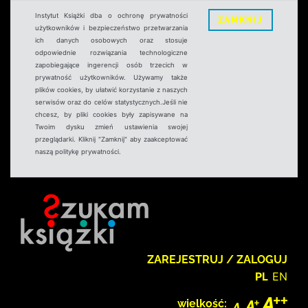
Instytut Książki dba o ochronę prywatności
ZAMKNIJ
użytkowników i bezpieczeństwo przetwarzania
ich danych osobowych oraz stosuje
odpowiednie rozwiązania technologiczne
zapobiegające ingerencji osób trzecich w
prywatność użytkowników. Używamy także
plików cookies, by ułatwić korzystanie z naszych
serwisów oraz do celów statystycznych.Jeśli nie
chcesz, by pliki cookies były zapisywane na
Twoim dysku zmień ustawienia swojej
przeglądarki. Kliknij "Zamknij" aby zaakceptować
naszą politykę prywatności.
ZAREJESTRUJ / ZALOGUJ
PL
EN
wielkość: