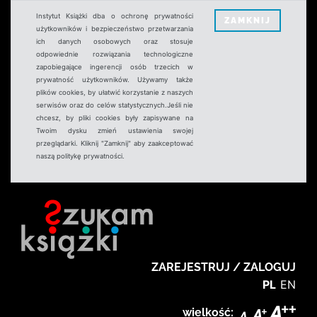
Instytut Książki dba o ochronę prywatności
ZAMKNIJ
użytkowników i bezpieczeństwo przetwarzania
ich danych osobowych oraz stosuje
odpowiednie rozwiązania technologiczne
zapobiegające ingerencji osób trzecich w
prywatność użytkowników. Używamy także
plików cookies, by ułatwić korzystanie z naszych
serwisów oraz do celów statystycznych.Jeśli nie
chcesz, by pliki cookies były zapisywane na
Twoim dysku zmień ustawienia swojej
przeglądarki. Kliknij "Zamknij" aby zaakceptować
naszą politykę prywatności.
ZAREJESTRUJ / ZALOGUJ
PL
EN
wielkość: