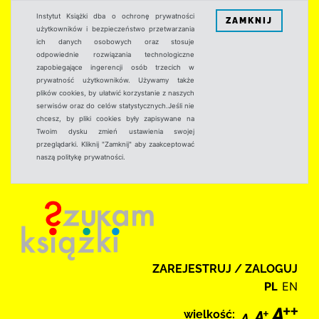
Instytut Książki dba o ochronę prywatności
ZAMKNIJ
użytkowników i bezpieczeństwo przetwarzania
ich danych osobowych oraz stosuje
odpowiednie rozwiązania technologiczne
zapobiegające ingerencji osób trzecich w
prywatność użytkowników. Używamy także
plików cookies, by ułatwić korzystanie z naszych
serwisów oraz do celów statystycznych.Jeśli nie
chcesz, by pliki cookies były zapisywane na
Twoim dysku zmień ustawienia swojej
przeglądarki. Kliknij "Zamknij" aby zaakceptować
naszą politykę prywatności.
ZAREJESTRUJ / ZALOGUJ
PL
EN
wielkość: