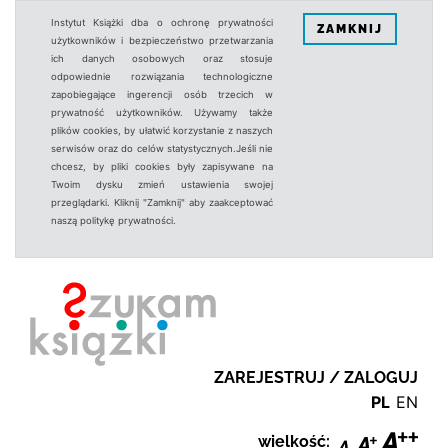
Instytut Książki dba o ochronę prywatności
ZAMKNIJ
użytkowników i bezpieczeństwo przetwarzania
ich danych osobowych oraz stosuje
odpowiednie rozwiązania technologiczne
zapobiegające ingerencji osób trzecich w
prywatność użytkowników. Używamy także
plików cookies, by ułatwić korzystanie z naszych
serwisów oraz do celów statystycznych.Jeśli nie
chcesz, by pliki cookies były zapisywane na
Twoim dysku zmień ustawienia swojej
przeglądarki. Kliknij "Zamknij" aby zaakceptować
naszą politykę prywatności.
ZAREJESTRUJ / ZALOGUJ
PL
EN
wielkość: