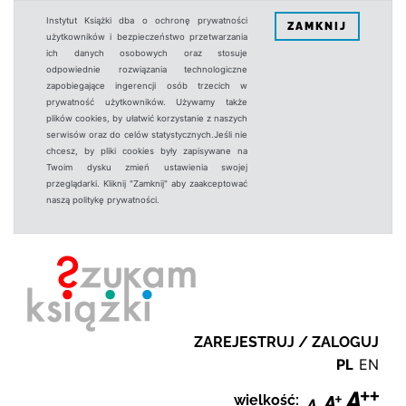
Instytut Książki dba o ochronę prywatności
ZAMKNIJ
użytkowników i bezpieczeństwo przetwarzania
ich danych osobowych oraz stosuje
odpowiednie rozwiązania technologiczne
zapobiegające ingerencji osób trzecich w
prywatność użytkowników. Używamy także
plików cookies, by ułatwić korzystanie z naszych
serwisów oraz do celów statystycznych.Jeśli nie
chcesz, by pliki cookies były zapisywane na
Twoim dysku zmień ustawienia swojej
przeglądarki. Kliknij "Zamknij" aby zaakceptować
naszą politykę prywatności.
ZAREJESTRUJ / ZALOGUJ
PL
EN
wielkość: