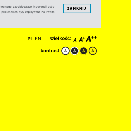
logiczne zapobiegające ingerencji osób
ZAMKNIJ
 pliki cookies były zapisywane na Twoim
PL
EN
wielkość:
kontrast:
I