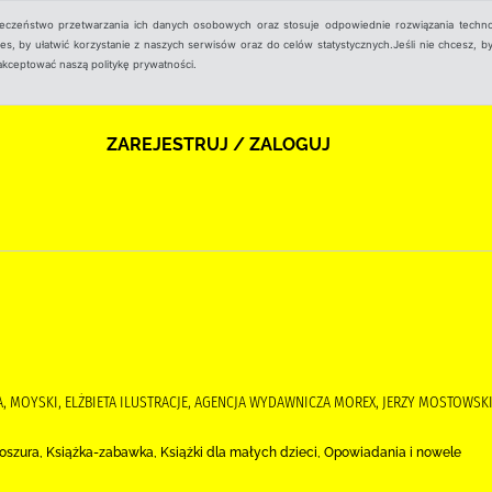
ieczeństwo przetwarzania ich danych osobowych oraz stosuje odpowiednie rozwiązania techno
, by ułatwić korzystanie z naszych serwisów oraz do celów statystycznych.Jeśli nie chcesz, by
aakceptować naszą politykę prywatności.
ZAREJESTRUJ / ZALOGUJ
, MOYSKI, ELŻBIETA ILUSTRACJE, AGENCJA WYDAWNICZA MOREX, JERZY MOSTOWSK
Broszura, Książka-zabawka, Książki dla małych dzieci, Opowiadania i nowele