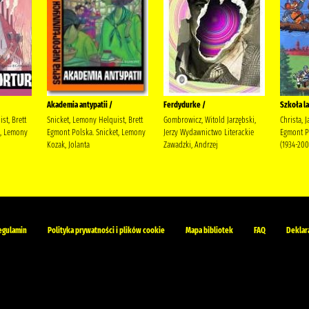
Akademia antypatii /
Ferdydurke /
Szkoła la
st, Brett
Snicket, Lemony Helquist, Brett
Gombrowicz, Witold Jarzębski,
Christa, 
t, Lemony
Egmont Polska. Snicket, Lemony
Jerzy Wydawnictwo Literackie
Egmont Po
Kozak, Jolanta
Zawadzki, Andrzej
(1934-200
egulamin
Polityka prywatności i plików cookie
Mapa bibliotek
FAQ
Deklar