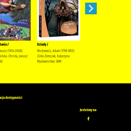
tania /
Dziady /
Karolcia /
Janusz (1934-2008).
Mickiewicz, Adam (1798-1855)
Krüger, Maria Bielińska, Halina
lska. Christa, Janusz
Zioła-Zemczak, Katarzyna
(1909-1989).
8).
Wydawnictwo SBM
acja dostępności
Jesteśmy na: