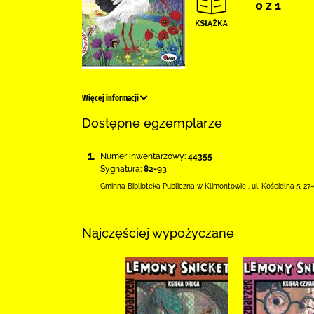
0 z 1
Więcej informacji
Dostępne egzemplarze
1.
Numer inwentarzowy:
44355
Sygnatura:
82-93
Gminna Biblioteka Publiczna w Klimontowie
,
ul. Kościelna 5
,
27
Najczęściej wypożyczane