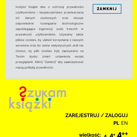
Instytut Książki dba o ochronę prywatności
ZAMKNIJ
użytkowników i bezpieczeństwo przetwarzania
ich danych osobowych oraz stosuje
odpowiednie rozwiązania technologiczne
zapobiegające ingerencji osób trzecich w
prywatność użytkowników. Używamy także
plików cookies, by ułatwić korzystanie z naszych
serwisów oraz do celów statystycznych.Jeśli nie
chcesz, by pliki cookies były zapisywane na
Twoim dysku zmień ustawienia swojej
przeglądarki. Kliknij "Zamknij" aby zaakceptować
naszą politykę prywatności.
ZAREJESTRUJ / ZALOGUJ
PL
EN
wielkość: