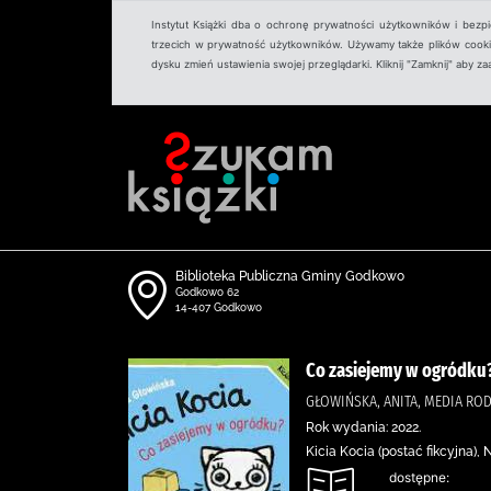
Instytut Książki dba o ochronę prywatności użytkowników i bezp
trzecich w prywatność użytkowników. Używamy także plików cookies
dysku zmień ustawienia swojej przeglądarki. Kliknij "Zamknij" aby z
Biblioteka Publiczna Gminy Godkowo
Godkowo 62
14-407 Godkowo
Co zasiejemy w ogródku
GŁOWIŃSKA, ANITA, MEDIA RO
Rok wydania: 2022.
Kicia Kocia (postać fikcyjna),
dostępne: