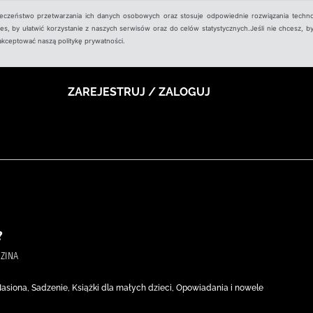
ieczeństwo przetwarzania ich danych osobowych oraz stosuje odpowiednie rozwiązania techno
, by ułatwić korzystanie z naszych serwisów oraz do celów statystycznych.Jeśli nie chcesz, by
aakceptować naszą politykę prywatności.
ZAREJESTRUJ / ZALOGUJ
?
DZINA
 Nasiona, Sadzenie, Książki dla małych dzieci, Opowiadania i nowele