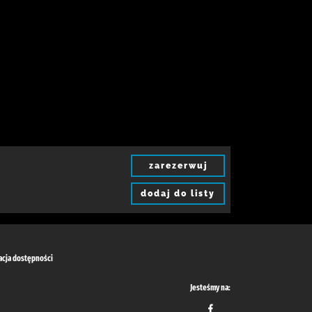
zarezerwuj
dodaj do listy
acja dostępności
Jesteśmy na: