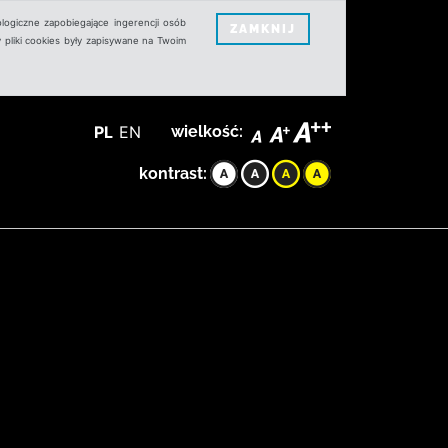
logiczne zapobiegające ingerencji osób
ZAMKNIJ
 pliki cookies były zapisywane na Twoim
PL
EN
wielkość:
kontrast: