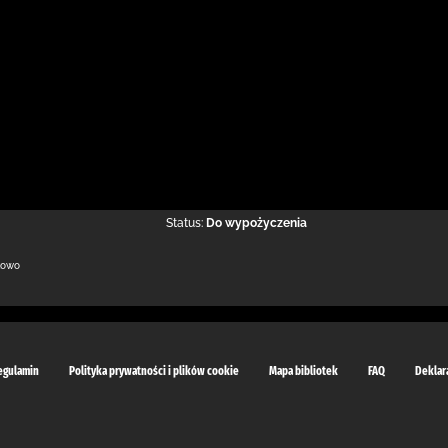
Status:
Do wypożyczenia
kowo
egulamin
Polityka prywatności i plików cookie
Mapa bibliotek
FAQ
Deklar