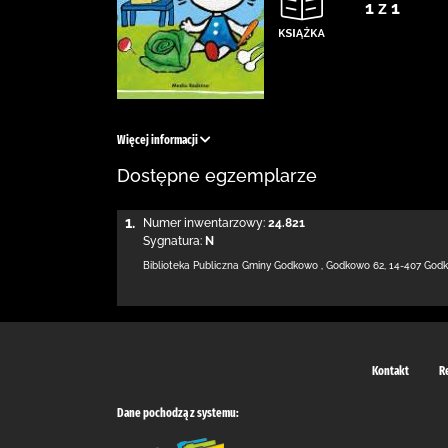
1 z 1
Więcej informacji
Dostępne egzemplarze
1.
Numer inwentarzowy:
24.821
Sygnatura:
N
Biblioteka Publiczna Gminy Godkowo
,
Godkowo 62
,
14-407 God
Kontakt
R
Dane pochodzą z systemu: